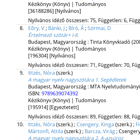
Kézikönyv (Könyv) | Tudományos
[36188286]
[Nyilvános]
Nyilvános idéző összesen: 75, Független: 6, Függ
8.
Eőry, V
;
Bánki, J
;
Bíró, Á
;
Szirmai, D
Értelmező szótár+ I-II.
Budapest, Magyarország :
Tinta Könyvkiadó
(20
Kézikönyv (Könyv) | Tudományos
[196304]
[Nyilvános]
Nyilvános idéző összesen: 71, Független: 70, Füg
9.
Ittzés, Nóra
(szerk.)
A magyar nyelv nagyszótára 1. Segédletek
Budapest, Magyarország :
MTA Nyelvtudományi 
ISBN:
9789639074392
Kézikönyv (Könyv) | Tudományos
[195914]
[Egyeztetett]
Nyilvános idéző összesen: 89, Független: 88, Füg
10.
Ittzés, Nóra
(szerk.)
;
Csengery, Kinga
(szerk.)
;
F
Mártonfi, Attila
(szerk.)
;
Barcza, Virág
;
Csengery
A magyar nyelv nagyszótára 2. A-azsúroz