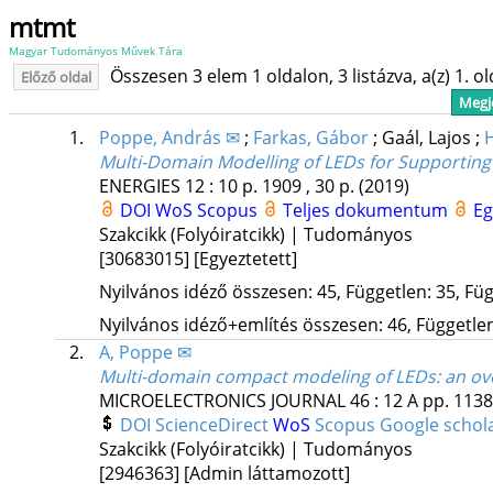
mtmt
Magyar Tudományos Művek Tára
Összesen 3 elem 1 oldalon, 3 listázva, a(z) 1. o
Előző oldal
Megje
1.
Poppe, András ✉
;
Farkas, Gábor
;
Gaál, Lajos
;
Multi-Domain Modelling of LEDs for Supporting 
ENERGIES
12
:
10
p. 1909 , 30 p.
(2019)
DOI
WoS
Scopus
Teljes dokumentum
Eg
Szakcikk (Folyóiratcikk) | Tudományos
[30683015]
[Egyeztetett]
Nyilvános idéző összesen: 45, Független: 35, Füg
Nyilvános idéző+említés összesen: 46, Független:
2.
A, Poppe ✉
Multi-domain compact modeling of LEDs: an ov
MICROELECTRONICS JOURNAL
46
:
12 A
pp. 1138
DOI
ScienceDirect
WoS
Scopus
Google schol
Szakcikk (Folyóiratcikk) | Tudományos
[2946363]
[Admin láttamozott]