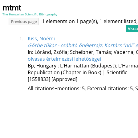
mtmt
The Hungarian Scientific Bibliography
1 elements on 1 page(s), 1 element liste
Previous page
Visua
1.
Kiss, Noémi
Görbe tükör - csábító önéletrajz
: Kortárs “női” 
In: Lóránd, Zsófia; Scheibner, Tamás; Vaderna, 
olvasás értelmezési lehetőségei
Bp, Hungary :
L'Harmattan (Budapest); L'Harma
Republication (Chapter in Book) | Scientific
[1558833]
[Approved]
All citations+mentions: 5, External citations: 5, 