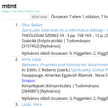
mtmt
Magyar Tudományos Művek Tára
Összesen 7 elem 1 oldalon, 7 list
Előző oldal
1.
Siba, Balázs
Spirituális útkeresés és a református lelkiség – 
THEOLOGIAI SZEMLE
59
:
3
pp. 158-169. , 12 p.
(
Szakcikk (Folyóiratcikk) | Tudományos
[3157452]
[Nyilvános]
Nyilvános idéző összesen: 9, Független: 2, Függő:
2.
Imre, Lázár
Believers, Prophets and Visionaries: Attachment
In: Edith, C Roberts (szerk.)
Spirituality: Global 
Hauppauge, Amerikai Egyesült Államok :
Nova S
Scopus
Könyvfejezet (Könyvrészlet) | Tudományos
[2840801]
[Nyilvános]
Nyilvános idéző összesen: 3, Független: 2, Függő:
3.
Lázár, Imre