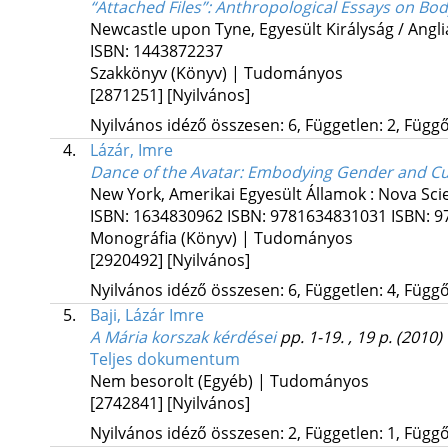
“Attached Files”
: Anthropological Essays on Bod
Newcastle upon Tyne, Egyesült Királyság / Angli
ISBN:
1443872237
Szakkönyv (Könyv) | Tudományos
[2871251]
[Nyilvános]
Nyilvános idéző összesen: 6, Független: 2, Függő:
4.
Lázár, Imre
Dance of the Avatar
: Embodying Gender and Cu
New York, Amerikai Egyesült Államok :
Nova Sci
ISBN:
1634830962
ISBN:
9781634831031
ISBN:
9
Monográfia (Könyv) | Tudományos
[2920492]
[Nyilvános]
Nyilvános idéző összesen: 6, Független: 4, Függő:
5.
Baji, Lázár Imre
A Mária korszak kérdései
pp. 1-19. , 19 p.
(2010)
Teljes dokumentum
Nem besorolt (Egyéb) | Tudományos
[2742841]
[Nyilvános]
Nyilvános idéző összesen: 2, Független: 1, Függő: