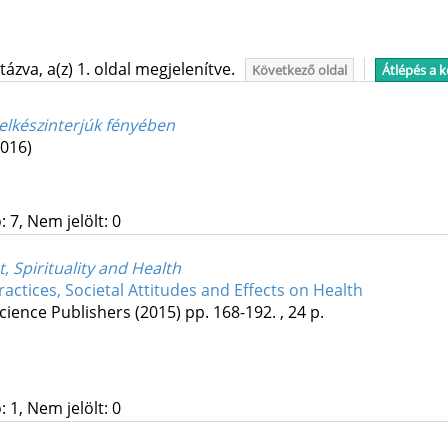
ázva, a(z) 1. oldal megjelenítve.
Következő oldal
Átlépés a 
lelkészinterjúk fényében
2016)
 7, Nem jelölt: 0
, Spirituality and Health
Practices, Societal Attitudes and Effects on Health
cience Publishers
(2015)
pp. 168-192. , 24 p.
 1, Nem jelölt: 0