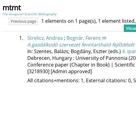
mtmt
The Hungarian Scientific Bibliography
1 elements on 1 page(s), 1 element liste
Previous page
Visua
1.
Strelicz, Andrea
;
Bognár, Ferenc ✉
A gazdálkodó szervezet fenntartható fejlődését 
In: Szentes, Balázs; Bogdány, Eszter (eds.)
4. ipa
Debrecen, Hungary :
University of Pannonia
(20
Conference paper (Chapter in Book) | Scientific
[3218930]
[Admin approved]
All citations+mentions: 1, External citations: 0, 