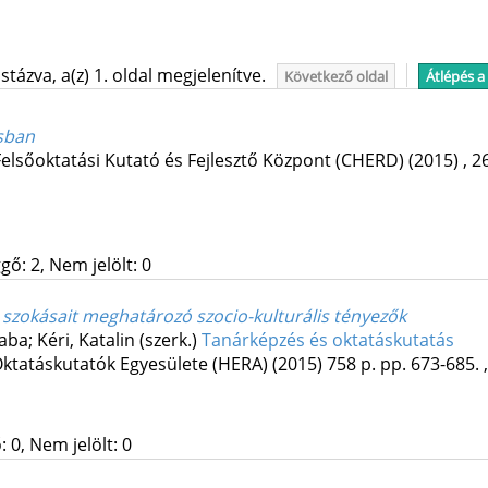
tázva, a(z) 1. oldal megjelenítve.
Következő oldal
Átlépés a
ásban
lsőoktatási Kutató és Fejlesztő Központ (CHERD)
(2015)
,
26
gő: 2, Nem jelölt: 0
 szokásait meghatározó szocio-kulturális tényezők
ba; Kéri, Katalin (szerk.)
Tanárképzés és oktatáskutatás
Oktatáskutatók Egyesülete (HERA)
(2015)
758 p.
pp. 673-685. ,
 0, Nem jelölt: 0