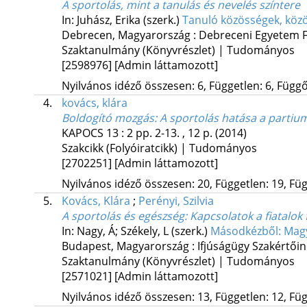
A sportolás, mint a tanulás és nevelés színtere
In: Juhász, Erika (szerk.)
Tanuló közösségek, közö
Debrecen, Magyarország :
Debreceni Egyetem Fe
Szaktanulmány (Könyvrészlet) | Tudományos
[2598976]
[Admin láttamozott]
Nyilvános idéző összesen: 6, Független: 6, Függő:
4.
kovács, klára
Boldogító mozgás
: A sportolás hatása a partium
KAPOCS
13
:
2
pp. 2-13. , 12 p.
(2014)
Szakcikk (Folyóiratcikk) | Tudományos
[2702251]
[Admin láttamozott]
Nyilvános idéző összesen: 20, Független: 19, Füg
5.
Kovács, Klára
;
Perényi, Szilvia
A sportolás és egészség
: Kapcsolatok a fiatalok f
In: Nagy, Á; Székely, L (szerk.)
Másodkézből: Magy
Budapest, Magyarország :
Ifjúságügy Szakértői
Szaktanulmány (Könyvrészlet) | Tudományos
[2571021]
[Admin láttamozott]
Nyilvános idéző összesen: 13, Független: 12, Füg