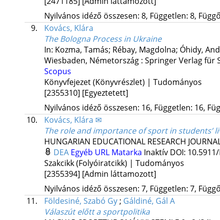
[2471185]
[Admin láttamozott]
Nyilvános idéző összesen: 8, Független: 8, Függő:
9.
Kovács, Klára
The Bologna Process in Ukraine
In: Kozma, Tamás; Rébay, Magdolna; Óhidy, Andre
Wiesbaden, Németország :
Springer Verlag für 
Scopus
Könyvfejezet (Könyvrészlet) | Tudományos
[2355310]
[Egyeztetett]
Nyilvános idéző összesen: 16, Független: 16, Füg
10.
Kovács, Klára ✉
The role and importance of sport in students’ l
HUNGARIAN EDUCATIONAL RESEARCH JOURNAL 
DEA
Egyéb URL
Matarka
Inaktív DOI: 10.5911
Szakcikk (Folyóiratcikk) | Tudományos
[2355394]
[Admin láttamozott]
Nyilvános idéző összesen: 7, Független: 7, Függő:
11.
Földesiné, Szabó Gy
;
Gáldiné, Gál A
Válaszút előtt a sportpolitika