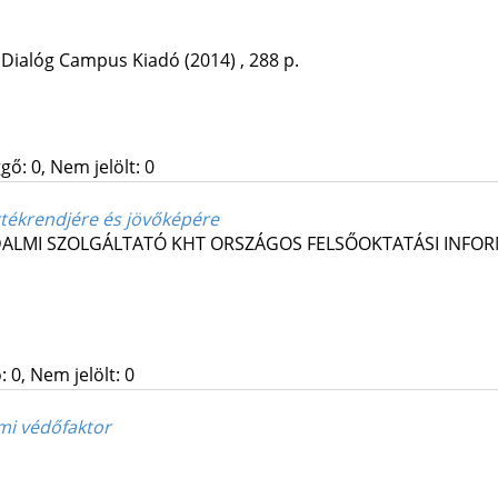
:
Dialóg Campus Kiadó
(2014)
,
288 p.
gő: 0, Nem jelölt: 0
rtékrendjére és jövőképére
DALMI SZOLGÁLTATÓ KHT ORSZÁGOS FELSŐOKTATÁSI INFO
 0, Nem jelölt: 0
mi védőfaktor