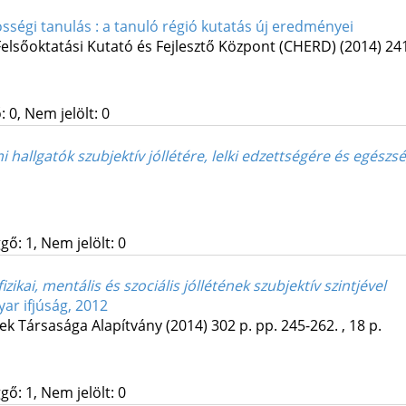
sségi tanulás : a tanuló régió kutatás új eredményei
lsőoktatási Kutató és Fejlesztő Központ (CHERD)
(2014)
241
 0, Nem jelölt: 0
i hallgatók szubjektív jóllétére, lelki edzettségére és egés
gő: 1, Nem jelölt: 0
izikai, mentális és szociális jóllétének szubjektív szintjével
ar ifjúság, 2012
nek Társasága Alapítvány
(2014)
302 p.
pp. 245-262. , 18 p.
gő: 1, Nem jelölt: 0