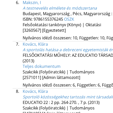
6.
Makszin, I
A testnevelés elmélete és módszertana
Budapest, Magyarország ,
Pécs, Magyarország 
ISBN:
9786155376245
OSZK
Felsőoktatási tankönyv (Könyv) | Oktatási
[3260567]
[Egyeztetett]
Nyilvános idéző összesen: 10, Független: 10, Füg
7.
Kovács, Klára
A sportolás hatása a debreceni egyetemisták é
FELSŐOKTATÁSI MŰHELY: AZ EDUCATIO TÁRSA
(2013)
Teljes dokumentum
Szakcikk (Folyóiratcikk) | Tudományos
[2571011]
[Admin láttamozott]
Nyilvános idéző összesen: 6, Független: 6, Függő:
8.
Kovács, Klára
Sportoló közösségekhez tartozás mint társadal
EDUCATIO
22
:
2
pp. 264-270. , 7 p.
(2013)
Szakcikk (Folyóiratcikk) | Tudományos