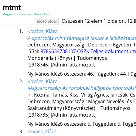
mtmt
Magyar Tudományos Művek Tára
Összesen 12 elem 1 oldalon, 12 lis
Előző oldal
1.
Kovács, Klára
A sportolás mint támogató faktor a felsőoktat
Debrecen, Magyarország :
Debreceni Egyetem Fe
ISBN:
9789634738107
OSZK
Teljes dokumentum
Monográfia (Könyv) | Tudományos
[2918746]
[Admin láttamozott]
Nyilvános idéző összesen: 46, Független: 44, Füg
2.
Kovács, Klára
Magyarországi és romániai hallgatók sportolási
In: Kozma, Tamás; Kiss, Virág Ágnes; Jancsák, Csa
Debrecen, Magyarország :
Magyar Nevelés- és 
Szaktanulmány (Könyvrészlet) | Tudományos
[2918735]
[Admin láttamozott]
Nyilvános idéző összesen: 5, Független: 5, Függő:
3.
kovács, klára