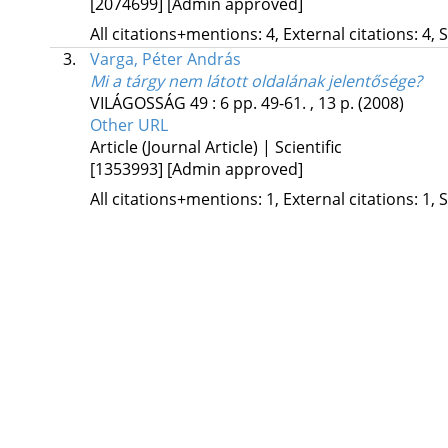
[2074699]
[Admin approved]
All citations+mentions: 4, External citations: 4, 
3.
Varga, Péter András
Mi a tárgy nem látott oldalának jelentősége?
VILÁGOSSÁG
49
:
6
pp. 49-61. , 13 p.
(2008)
Other URL
Article (Journal Article) | Scientific
[1353993]
[Admin approved]
All citations+mentions: 1, External citations: 1, 