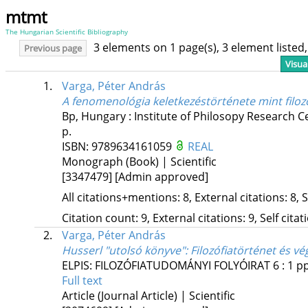
mtmt
The Hungarian Scientific Bibliography
3 elements on 1 page(s), 3 element liste
Previous page
Visua
1.
Varga, Péter András
A fenomenológia keletkezéstörténete mint filoz
Bp, Hungary :
Institute of Philosopy Research 
p.
ISBN:
9789634161059
REAL
Monograph (Book) | Scientific
[3347479]
[Admin approved]
All citations+mentions: 8, External citations: 8, 
Citation count: 9, External citations: 9, Self cita
2.
Varga, Péter András
Husserl "utolsó könyve"
: Filozófiatörténet és v
ELPIS: FILOZÓFIATUDOMÁNYI FOLYÓIRAT
6
:
1
pp
Full text
Article (Journal Article) | Scientific