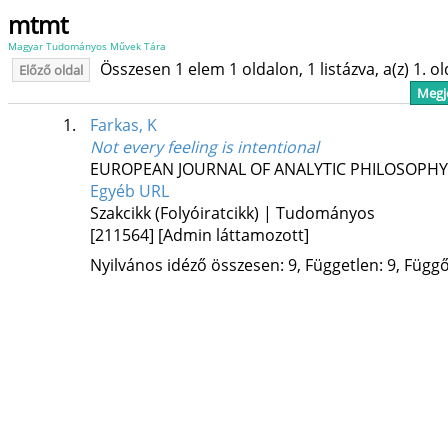
mtmt
Magyar Tudományos Művek Tára
Összesen 1 elem 1 oldalon, 1 listázva, a(z) 1. o
Előző oldal
Megje
1.
Farkas, K
Not every feeling is intentional
EUROPEAN JOURNAL OF ANALYTIC PHILOSOPHY
Egyéb URL
Szakcikk (Folyóiratcikk) | Tudományos
[211564]
[Admin láttamozott]
Nyilvános idéző összesen: 9, Független: 9, Függő: