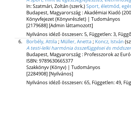
In: Szatmári, Zoltán (szerk.)
Sport, életmód, egé
Budapest, Magyarország :
Akadémiai Kiadó
(200
Könyvfejezet (Könyvrészlet) | Tudományos
[2179688]
[Admin láttamozott]
Nyilvános idéző összesen: 5, Független: 3, Függő:
6.
Borbély, Attila
;
Müller, Anetta
;
Koncz, István
(sz
A testi-lelki harmónia összefüggései és módsze
Budapest, Magyarország :
Professzorok az Euró
ISBN:
9789630665377
Szakkönyv (Könyv) | Tudományos
[2284908]
[Nyilvános]
Nyilvános idéző összesen: 65, Független: 49, Füg