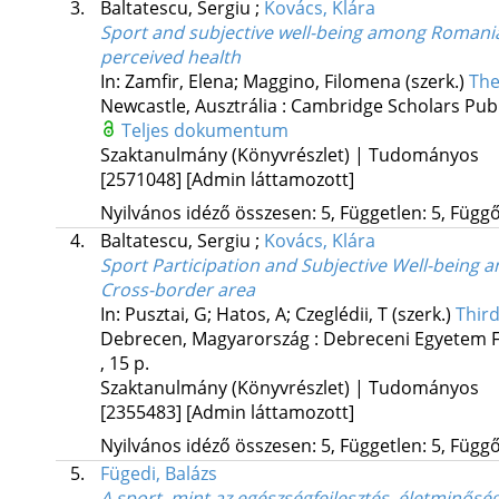
3.
Baltatescu, Sergiu
;
Kovács, Klára
Sport and subjective well-being among Romani
perceived health
In: Zamfir, Elena; Maggino, Filomena (szerk.)
The
Newcastle, Ausztrália :
Cambridge Scholars Publ
Teljes dokumentum
Szaktanulmány (Könyvrészlet) | Tudományos
[2571048]
[Admin láttamozott]
Nyilvános idéző összesen: 5, Független: 5, Függő:
4.
Baltatescu, Sergiu
;
Kovács, Klára
Sport Participation and Subjective Well-being
Cross-border area
In: Pusztai, G; Hatos, A; Czeglédii, T (szerk.)
Third
Debrecen, Magyarország :
Debreceni Egyetem Fe
, 15 p.
Szaktanulmány (Könyvrészlet) | Tudományos
[2355483]
[Admin láttamozott]
Nyilvános idéző összesen: 5, Független: 5, Függő:
5.
Fügedi, Balázs
A sport, mint az egészségfejlesztés, életminőség