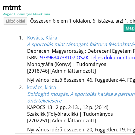
mtmt
Magyar Tudományos Művek Tára
Összesen 6 elem 1 oldalon, 6 listázva, a(z) 1. o
Előző oldal
Megje
1.
Kovács, Klára
A sportolás mint támogató faktor a felsőoktat
Debrecen, Magyarország :
Debreceni Egyetem Fe
ISBN:
9789634738107
OSZK
Teljes dokumentum
Monográfia (Könyv) | Tudományos
[2918746]
[Admin láttamozott]
Nyilvános idéző összesen: 46, Független: 44, Füg
2.
kovács, klára
Boldogító mozgás
: A sportolás hatása a partium
önértékelésére
KAPOCS
13
:
2
pp. 2-13. , 12 p.
(2014)
Szakcikk (Folyóiratcikk) | Tudományos
[2702251]
[Admin láttamozott]
Nyilvános idéző összesen: 20, Független: 19, Füg