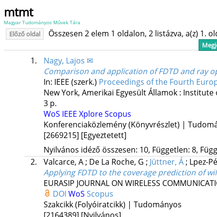
mtmt
Magyar Tudományos Művek Tára
Összesen 2 elem 1 oldalon, 2 listázva, a(z) 1. o
Előző oldal
Megje
1.
Nagy, Lajos ✉
Comparison and application of FDTD and ray o
In: IEEE (szerk.)
Proceedings of the Fourth Eur
New York, Amerikai Egyesült Államok :
Institute
3 p.
WoS
IEEE Xplore
Scopus
Konferenciaközlemény (Könyvrészlet) | Tudom
[2669215]
[Egyeztetett]
Nyilvános idéző összesen: 10, Független: 8, Függő
2.
Valcarce, A
;
De La Roche, G
;
Jüttner, Á
;
Lpez-Pé
Applying FDTD to the coverage prediction of w
EURASIP JOURNAL ON WIRELESS COMMUNICAT
DOI
WoS
Scopus
Szakcikk (Folyóiratcikk) | Tudományos
[2164389]
[Nyilvános]