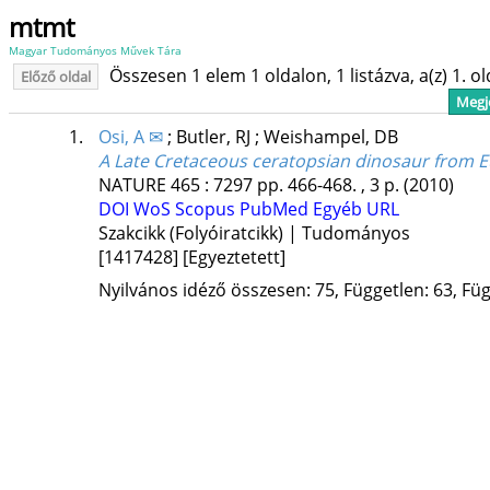
mtmt
Magyar Tudományos Művek Tára
Összesen 1 elem 1 oldalon, 1 listázva, a(z) 1. o
Előző oldal
Megje
1.
Osi, A ✉
;
Butler, RJ
;
Weishampel, DB
A Late Cretaceous ceratopsian dinosaur from Eu
NATURE
465
:
7297
pp. 466-468. , 3 p.
(2010)
DOI
WoS
Scopus
PubMed
Egyéb URL
Szakcikk (Folyóiratcikk) | Tudományos
[1417428]
[Egyeztetett]
Nyilvános idéző összesen: 75, Független: 63, Füg