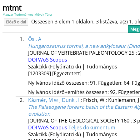
mtmt
Magyar Tudományos Művek Tára
Összesen 3 elem 1 oldalon, 3 listázva, a(z) 1. o
Előző oldal
Megje
1.
Ősi, A
Hungarosaurus tormai, a new ankylosaur (Dino
JOURNAL OF VERTEBRATE PALEONTOLOGY
25
:
DOI
WoS
Scopus
Szakcikk (Folyóiratcikk) | Tudományos
[1203309]
[Egyeztetett]
Nyilvános idéző összesen: 91, Független: 64, Füg
Nyilvános idéző+említés összesen: 92, Független:
2.
Kázmér, M ✉
;
Dunkl, I
;
Frisch, W
;
Kuhlemann, 
The Palaeogene forearc basin of the Eastern A
evolution
JOURNAL OF THE GEOLOGICAL SOCIETY
160
:
3
p
DOI
WoS
Scopus
Teljes dokumentum
Szakcikk (Folyóiratcikk) | Tudományos