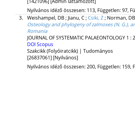
[1421096]
[Admin láttamozott]
Nyilvános idéző összesen: 113, Független: 97, Fü
3.
Weishampel, DB
;
Jianu, C
;
Csiki, Z
;
Norman, DB
Osteology and phylogeny of zalmoxes (N. G.), a
Romania
JOURNAL OF SYSTEMATIC PALAEONTOLOGY
1
:
DOI
Scopus
Szakcikk (Folyóiratcikk) | Tudományos
[26837061]
[Nyilvános]
Nyilvános idéző összesen: 200, Független: 159, F