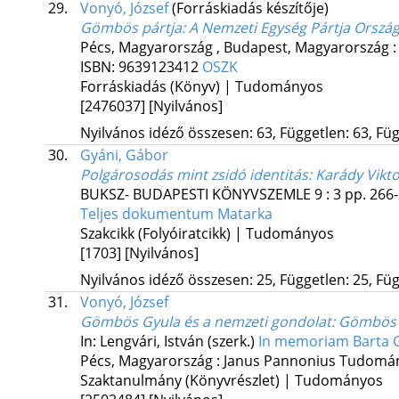
29.
Vonyó, József
(Forráskiadás készítője)
Gömbös pártja
: A Nemzeti Egység Pártja Orsz
Pécs, Magyarország ,
Budapest, Magyarország 
ISBN:
9639123412
OSZK
Forráskiadás (Könyv) | Tudományos
[2476037]
[Nyilvános]
Nyilvános idéző összesen: 63, Független: 63, Füg
30.
Gyáni, Gábor
Polgárosodás mint zsidó identitás
: Karády Vikt
BUKSZ- BUDAPESTI KÖNYVSZEMLE
9
:
3
pp. 266-
Teljes dokumentum
Matarka
Szakcikk (Folyóiratcikk) | Tudományos
[1703]
[Nyilvános]
Nyilvános idéző összesen: 25, Független: 25, Füg
31.
Vonyó, József
Gömbös Gyula és a nemzeti gondolat
: Gömbös 
In: Lengvári, István (szerk.)
In memoriam Barta 
Pécs, Magyarország :
Janus Pannonius Tudomá
Szaktanulmány (Könyvrészlet) | Tudományos