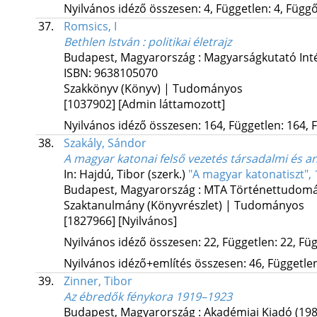
Nyilvános idéző összesen: 4, Független: 4, Függő:
37.
Romsics, I
Bethlen István : politikai életrajz
Budapest, Magyarország :
Magyarságkutató Int
ISBN:
9638105070
Szakkönyv (Könyv) | Tudományos
[1037902]
[Admin láttamozott]
Nyilvános idéző összesen: 164, Független: 164, F
38.
Szakály, Sándor
A magyar katonai felső vezetés társadalmi és a
In: Hajdú, Tibor (szerk.)
"A magyar katonatiszt",
Budapest, Magyarország :
MTA Történettudomán
Szaktanulmány (Könyvrészlet) | Tudományos
[1827966]
[Nyilvános]
Nyilvános idéző összesen: 22, Független: 22, Füg
Nyilvános idéző+említés összesen: 46, Független:
39.
Zinner, Tibor
Az ébredők fénykora 1919–1923
Budapest, Magyarország :
Akadémiai Kiadó
(198