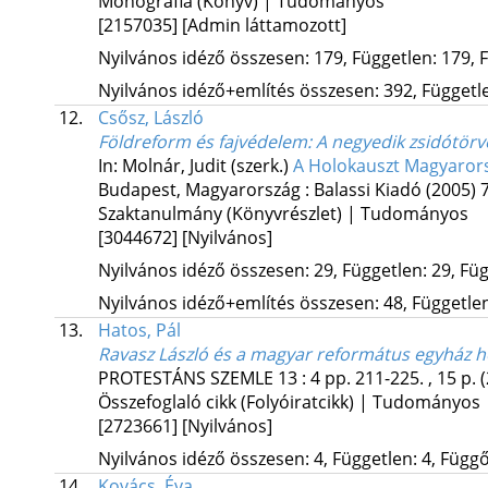
Monográfia (Könyv) | Tudományos
[2157035]
[Admin láttamozott]
Nyilvános idéző összesen: 179, Független: 179, F
Nyilvános idéző+említés összesen: 392, Független
12.
Csősz, László
Földreform és fajvédelem
: A negyedik zsidótör
In: Molnár, Judit (szerk.)
A Holokauszt Magyaror
Budapest, Magyarország :
Balassi Kiadó
(2005)
Szaktanulmány (Könyvrészlet) | Tudományos
[3044672]
[Nyilvános]
Nyilvános idéző összesen: 29, Független: 29, Füg
Nyilvános idéző+említés összesen: 48, Független:
13.
Hatos, Pál
Ravasz László és a magyar református egyház ho
PROTESTÁNS SZEMLE
13
:
4
pp. 211-225. , 15 p.
Összefoglaló cikk (Folyóiratcikk) | Tudományos
[2723661]
[Nyilvános]
Nyilvános idéző összesen: 4, Független: 4, Függő:
14.
Kovács, Éva