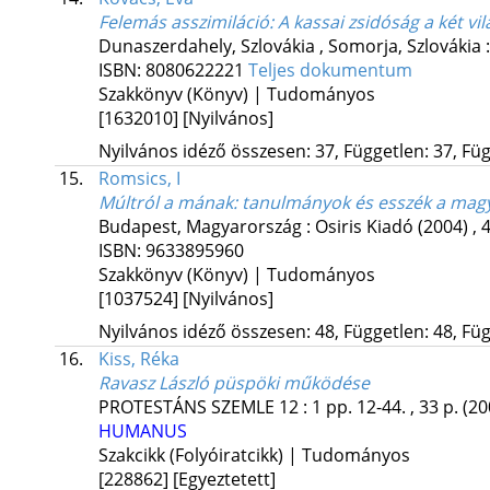
Felemás asszimiláció: A kassai zsidóság a két v
Dunaszerdahely, Szlovákia ,
Somorja, Szlovákia 
ISBN:
8080622221
Teljes dokumentum
Szakkönyv (Könyv) | Tudományos
[1632010]
[Nyilvános]
Nyilvános idéző összesen: 37, Független: 37, Füg
15.
Romsics, I
Múltról a mának
: tanulmányok és esszék a mag
Budapest, Magyarország :
Osiris Kiadó
(2004)
,
4
ISBN:
9633895960
Szakkönyv (Könyv) | Tudományos
[1037524]
[Nyilvános]
Nyilvános idéző összesen: 48, Független: 48, Füg
16.
Kiss, Réka
Ravasz László püspöki működése
PROTESTÁNS SZEMLE
12
:
1
pp. 12-44. , 33 p.
(20
HUMANUS
Szakcikk (Folyóiratcikk) | Tudományos
[228862]
[Egyeztetett]