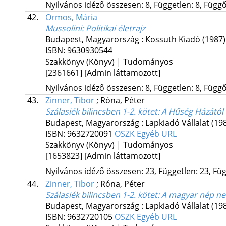
Nyilvános idéző összesen: 8, Független: 8, Függő:
42.
Ormos, Mária
Mussolini
: Politikai életrajz
Budapest, Magyarország :
Kossuth Kiadó
(1987)
ISBN:
9630930544
Szakkönyv (Könyv) | Tudományos
[2361661]
[Admin láttamozott]
Nyilvános idéző összesen: 8, Független: 8, Függő:
43.
Zinner, Tibor
;
Róna, Péter
Szálasiék bilincsben 1-2. kötet
: A Hűség Házától 
Budapest, Magyarország :
Lapkiadó Vállalat
(19
ISBN:
9632720091
OSZK
Egyéb URL
Szakkönyv (Könyv) | Tudományos
[1653823]
[Admin láttamozott]
Nyilvános idéző összesen: 23, Független: 23, Füg
44.
Zinner, Tibor
;
Róna, Péter
Szálasiék bilincsben 1-2. kötet
: A magyar nép ne
Budapest, Magyarország :
Lapkiadó Vállalat
(19
ISBN:
9632720105
OSZK
Egyéb URL