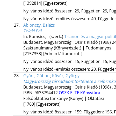
[1392814]
[Egyeztetett]
Nyilvános idéző összesen: 29, Független: 29, Füg
Nyilvános idéző+említés összesen: 40, Független:
27.
Ablonczy, Balázs
Teleki Pál
In: Romsics, I (szerk.)
Trianon és a magyar polit
Budapest, Magyarország :
Osiris Kiadó
(1998)
24
Szaktanulmány (Könyvrészlet) | Tudományos
[2157358]
[Admin láttamozott]
Nyilvános idéző összesen: 15, Független: 15, Füg
Nyilvános idéző+említés összesen: 20, Független:
28.
Gyáni, Gábor
;
Kövér, György
Magyarország társadalomtörténete a reformkor
Budapest, Magyarország :
Osiris Kiadó
(1998)
,
3
ISBN:
9633794412
OSZK
ELTE Könyvtára
Felsőoktatási tankönyv (Könyv) | Oktatási
[1769]
[Egyeztetett]
Nyilvános idéző összesen: 159, Független: 156, F