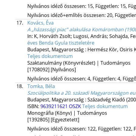
Nyilvános idéző összesen: 15, Független: 15, Füg
Nyilvános idéző+említés összesen: 20, Független:
17.
Kovács, Éva
A „házassági piac” alakulása Komáromban (190
In: K, Horváth Zsolt; Lugosi, András; Sohajda, Fe
éves Benda Gyula tiszteletére
Budapest, Magyarország :
Hermész Kör
,
Osiris 
Teljes dokumentum
Szaktanulmány (Könyvrészlet) | Tudományos
[1708092]
[Nyilvános]
Nyilvános idéző összesen: 4, Független: 4, Függő:
18.
Tomka, Béla
Szociálpolitika a 20. századi Magyarországon e
Budapest, Magyarország :
Századvég Kiadó
(200
ISBN:
9639211621
OSZK
Teljes dokumentum
Monográfia (Könyv) | Tudományos
[1392805]
[Egyeztetett]
Nyilvános idéző összesen: 122, Független: 122, F