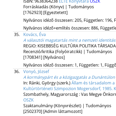
ISBN:
9638364238
ELTE Könyvtára
OSZK
Forráskiadás (Könyv) | Tudományos
[1762923]
[Egyeztetett]
Nyilvános idéző összesen: 205, Független: 196, F
Nyilvános idéző+említés összesen: 886, Független
35.
Kovács, Éva
A választói magatartás mint a nemzeti identitá
REGIO: KISEBBSÉG KULTÚRA POLITIKA TÁRSAD
Recenzió/kritika (Folyóiratcikk) | Tudományos
[1708341]
[Nyilvános]
Nyilvános idéző összesen: 1, Független: 1, Függő:
36.
Vonyó, József
A kormánypárt és a közigazgatás a Dunántúlon a
In: Ránki, György (szerk.)
Állam és társadalom a
Kultúrtörténeti Szimpozion Mogersdorf, 1985. 
Szombathely, Magyarország :
Vas Megye Önkor
OSZK
Szaktanulmány (Könyvrészlet) | Tudományos
[2502370]
[Admin láttamozott]