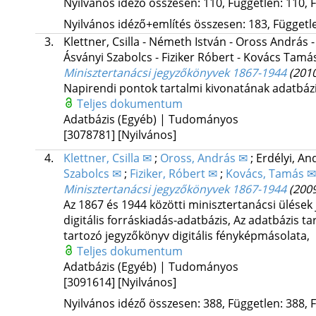
Nyilvános idéző összesen: 110, Független: 110, F
Nyilvános idéző+említés összesen: 183, Független
3.
Klettner, Csilla - Németh István - Oross András -
Ásványi Szabolcs - Fiziker Róbert - Kovács Tamás
Minisztertanácsi jegyzőkönyvek 1867-1944
(201
Napirendi pontok tartalmi kivonatának adatbázi
Teljes dokumentum
Adatbázis (Egyéb) | Tudományos
[3078781]
[Nyilvános]
4.
Klettner, Csilla ✉
;
Oross, András ✉
;
Erdélyi, A
Szabolcs ✉
;
Fiziker, Róbert ✉
;
Kovács, Tamás ✉
Minisztertanácsi jegyzőkönyvek 1867-1944
(200
Az 1867 és 1944 közötti minisztertanácsi ülések
digitális forráskiadás-adatbázis
,
Az adatbázis ta
tartozó jegyzőkönyv digitális fényképmásolata
,
Teljes dokumentum
Adatbázis (Egyéb) | Tudományos
[3091614]
[Nyilvános]
Nyilvános idéző összesen: 388, Független: 388, F