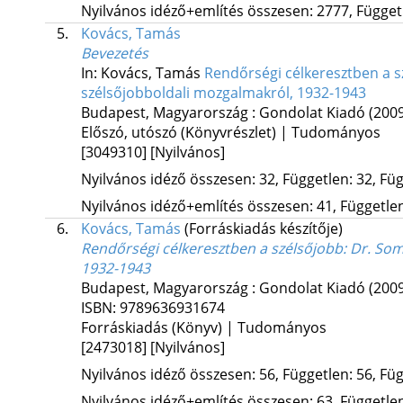
Nyilvános idéző+említés összesen: 2777, Függetl
5.
Kovács, Tamás
Bevezetés
In: Kovács, Tamás
Rendőrségi célkeresztben a sz
szélsőjobboldali mozgalmakról, 1932-1943
Budapest, Magyarország :
Gondolat Kiadó
(200
Előszó, utószó (Könyvrészlet) | Tudományos
[3049310]
[Nyilvános]
Nyilvános idéző összesen: 32, Független: 32, Füg
Nyilvános idéző+említés összesen: 41, Független:
6.
Kovács, Tamás
(Forráskiadás készítője)
Rendőrségi célkeresztben a szélsőjobb
: Dr. So
1932-1943
Budapest, Magyarország :
Gondolat Kiadó
(200
ISBN:
9789636931674
Forráskiadás (Könyv) | Tudományos
[2473018]
[Nyilvános]
Nyilvános idéző összesen: 56, Független: 56, Füg
Nyilvános idéző+említés összesen: 63, Független: