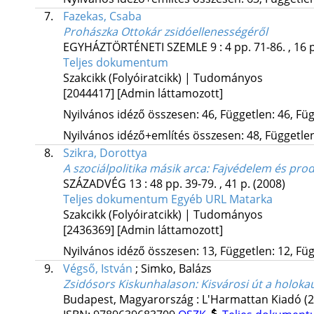
7.
Fazekas, Csaba
Prohászka Ottokár zsidóellenességéről
EGYHÁZTÖRTÉNETI SZEMLE
9
:
4
pp. 71-86. , 16 
Teljes dokumentum
Szakcikk (Folyóiratcikk) | Tudományos
[2044417]
[Admin láttamozott]
Nyilvános idéző összesen: 46, Független: 46, Füg
Nyilvános idéző+említés összesen: 48, Független:
8.
Szikra, Dorottya
A szociálpolitika másik arca
: Fajvédelem és prod
SZÁZADVÉG
13
:
48
pp. 39-79. , 41 p.
(2008)
Teljes dokumentum
Egyéb URL
Matarka
Szakcikk (Folyóiratcikk) | Tudományos
[2436369]
[Admin láttamozott]
Nyilvános idéző összesen: 13, Független: 12, Füg
9.
Végső, István
;
Simko, Balázs
Zsidósors Kiskunhalason
: Kisvárosi út a holok
Budapest, Magyarország :
L'Harmattan Kiadó
(