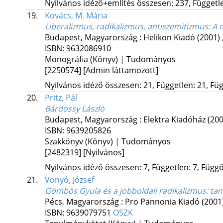
Nyilvános idéző+említés összesen: 237, Független
19.
Kovács, M. Mária
Liberalizmus, radikalizmus, antiszemitizmus
: A 
Budapest, Magyarország :
Helikon Kiadó
(2001)
ISBN:
9632086910
Monográfia (Könyv) | Tudományos
[2250574]
[Admin láttamozott]
Nyilvános idéző összesen: 21, Független: 21, Füg
20.
Pritz, Pál
Bárdossy László
Budapest, Magyarország :
Elektra Kiadóház
(200
ISBN:
9639205826
Szakkönyv (Könyv) | Tudományos
[2482319]
[Nyilvános]
Nyilvános idéző összesen: 7, Független: 7, Függő:
21.
Vonyó, József
Gömbös Gyula és a jobboldali radikalizmus
: ta
Pécs, Magyarország :
Pro Pannonia Kiadó
(2001
ISBN:
9639079751
OSZK