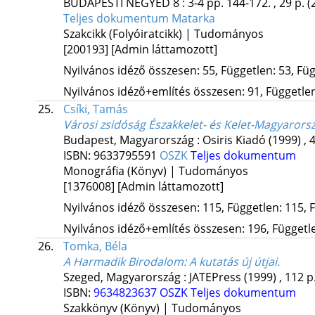
BUDAPESTI NEGYED
8
:
3-4
pp. 144-172. , 29 p.
(
Teljes dokumentum
Matarka
Szakcikk (Folyóiratcikk) | Tudományos
[200193]
[Admin láttamozott]
Nyilvános idéző összesen: 55, Független: 53, Füg
Nyilvános idéző+említés összesen: 91, Független:
25.
Csíki, Tamás
Városi zsidóság Északkelet- és Kelet-Magyaror
Budapest, Magyarország :
Osiris Kiadó
(1999)
,
4
ISBN:
9633795591
OSZK
Teljes dokumentum
Monográfia (Könyv) | Tudományos
[1376008]
[Admin láttamozott]
Nyilvános idéző összesen: 115, Független: 115, F
Nyilvános idéző+említés összesen: 196, Független
26.
Tomka, Béla
A Harmadik Birodalom
: A kutatás új útjai.
Szeged, Magyarország :
JATEPress
(1999)
,
112 p
ISBN:
9634823637
OSZK
Teljes dokumentum
Szakkönyv (Könyv) | Tudományos