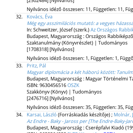
[2502484]
[Nyilvános]
Nyilvános idéző összesen: 11, Független: 11, Füg
32.
Kovács, Éva
Még egy asszimilációs mutató: a vegyes házass
In: Schweitzer, József (szerk.)
Az Országos Rabbi
Budapest, Magyarország :
Országos Rabbiképző 
Szaktanulmány (Könyvrészlet) | Tudományos
[1708318]
[Nyilvános]
Nyilvános idéző összesen: 1, Független: 1, Függő:
33.
Pritz, Pál
Magyar diplomácia a két háború között
: Tanul
Budapest, Magyarország :
Magyar Történelmi T
ISBN:
9630456516
OSZK
Szakkönyv (Könyv) | Tudományos
[2476716]
[Nyilvános]
Nyilvános idéző összesen: 35, Független: 35, Füg
34.
Karsai, László
(Forráskiadás készítője)
;
Molnár, 
Az Endre - Baky - Jaross per [The Endre-Baky-Jaro
Budapest, Magyarország :
Cserépfalvi Kiadó
(19