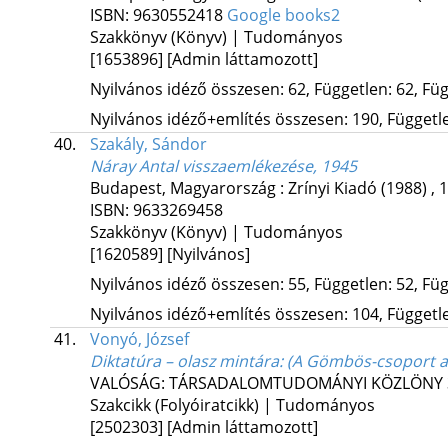
ISBN:
9630552418
Google books2
Szakkönyv (Könyv) | Tudományos
[1653896]
[Admin láttamozott]
Nyilvános idéző összesen: 62, Független: 62, Füg
Nyilvános idéző+említés összesen: 190, Független
40.
Szakály, Sándor
Náray Antal visszaemlékezése, 1945
Budapest, Magyarország :
Zrínyi Kiadó
(1988)
,
1
ISBN:
9633269458
Szakkönyv (Könyv) | Tudományos
[1620589]
[Nyilvános]
Nyilvános idéző összesen: 55, Független: 52, Füg
Nyilvános idéző+említés összesen: 104, Független
41.
Vonyó, József
Diktatúra – olasz mintára
: (A Gömbös-csoport a
VALÓSÁG: TÁRSADALOMTUDOMÁNYI KÖZLÖNY
Szakcikk (Folyóiratcikk) | Tudományos
[2502303]
[Admin láttamozott]