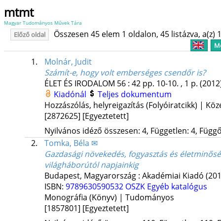
mtmt
Magyar Tudományos Művek Tára
Összesen 45 elem 1 oldalon, 45 listázva, a(z) 1
Előző oldal
Me
1.
Molnár, Judit
Számít-e, hogy volt emberséges csendőr is?
ÉLET ÉS IRODALOM
56
:
42
pp. 10-10. , 1 p.
(2012
Kiadónál
Teljes dokumentum
Hozzászólás, helyreigazítás (Folyóiratcikk) | Kö
[2872625]
[Egyeztetett]
Nyilvános idéző összesen: 4, Független: 4, Függő:
2.
Tomka, Béla ✉
Gazdasági növekedés, fogyasztás és életminősé
világháborútól napjainkig
Budapest, Magyarország :
Akadémiai Kiadó
(201
ISBN:
9789630590532
OSZK
Egyéb katalógus
Monográfia (Könyv) | Tudományos
[1857801]
[Egyeztetett]