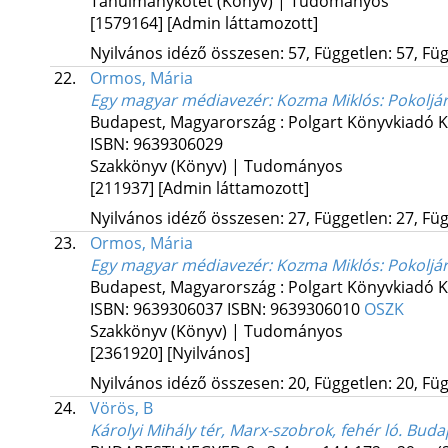
Tanulmánykötet (Könyv) | Tudományos
[1579164]
[Admin láttamozott]
Nyilvános idéző összesen: 57, Független: 57, Füg
22.
Ormos, Mária
Egy magyar médiavezér: Kozma Miklós
: Pokoljá
Budapest, Magyarország :
Polgart Könyvkiadó Kf
ISBN:
9639306029
Szakkönyv (Könyv) | Tudományos
[211937]
[Admin láttamozott]
Nyilvános idéző összesen: 27, Független: 27, Füg
23.
Ormos, Mária
Egy magyar médiavezér: Kozma Miklós
: Pokoljá
Budapest, Magyarország :
Polgart Könyvkiadó Kf
ISBN:
9639306037
ISBN:
9639306010
OSZK
Szakkönyv (Könyv) | Tudományos
[2361920]
[Nyilvános]
Nyilvános idéző összesen: 20, Független: 20, Füg
24.
Vörös, B
Károlyi Mihály tér, Marx-szobrok, fehér ló. Bud