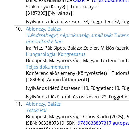
ISBN:
9789639683709
OSZK
Teljes dokumen
Szakkönyv (Könyv) | Tudományos
[3187399]
[Nyilvános]
Nyilvános idéző összesen: 38, Független: 37, Füg
10.
Ablonczy, Balázs
"Lándzsahegy", néprokonság, small talk
: Turani
gondolkodásban
In: Pritz, Pál; Sipos, Balázs; Zeidler, Miklós (szerk
Hungarológiai Kongresszus
Budapest, Magyarország :
Magyar Történelmi T
Teljes dokumentum
Konferenciaközlemény (Könyvrészlet) | Tudom
[189066]
[Admin láttamozott]
Nyilvános idéző összesen: 18, Független: 18, Füg
Nyilvános idéző+említés összesen: 22, Független:
11.
Ablonczy, Balázs
Teleki Pál
Budapest, Magyarország :
Osiris Kiadó
(2005)
,
5
ISBN:
9633897319
ISBN:
9789633897317
autopsz