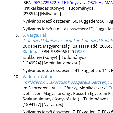
ISBN:
9634729622
ELTE Könyvtára
OSZK
HUMA
Kritikai kiadás (Könyv) | Tudományos
[238514]
[Nyilvános]
Nyilvános idéző összesen: 56, Független: 56, Füg
Nyilvános idéző+említés összesen: 62, Független:
9.
S. Varga, Pál
A nemzeti költészet csarnokai
: A nemzeti iroda
Budapest, Magyarország :
Balassi Kiadó
(2005)
Kiadónál
ISBN:
9635066120
OSZK
Szakkönyv (Könyv) | Tudományos
[1249524]
[Admin láttamozott]
Nyilvános idéző összesen: 141, Független: 141, F
10.
Vaderna, Gábor
Torlódások
: Diskurzusok összjátéka Berzsenyi D
In: Debreczeni, Attila; Gönczy, Monika (szerk.)
Et
Debrecen, Magyarország :
Kossuth Egyetemi Ki
Szaktanulmány (Könyvrészlet) | Tudományos
[1894127]
[Nyilvános]
Nyilvános idéző összesen: 7, Független: 7, Függő: