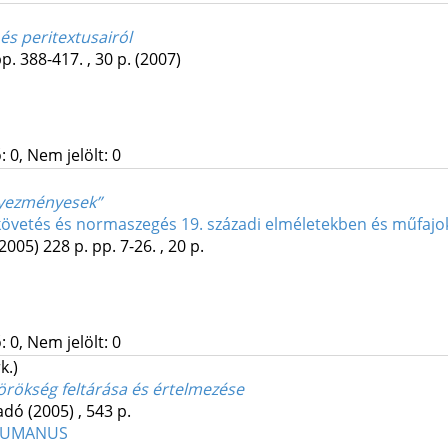
és peritextusairól
p. 388-417. , 30 p.
(2007)
 0, Nem jelölt: 0
gyezményesek”
vetés és normaszegés 19. századi elméletekben és műfaj
(2005)
228 p.
pp. 7-26. , 20 p.
 0, Nem jelölt: 0
k.)
 örökség feltárása és értelmezése
adó
(2005)
,
543 p.
UMANUS