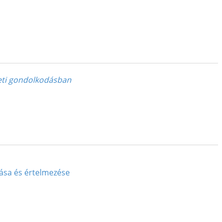
neti gondolkodásban
rása és értelmezése