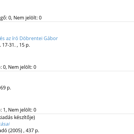
gő: 0, Nem jelölt: 0
és az író Döbrentei Gábor
 17-31. , 15 p.
 0, Nem jelölt: 0
69 p.
 1, Nem jelölt: 0
 kiadás készítője)
rásai
adó
(2005)
,
437 p.