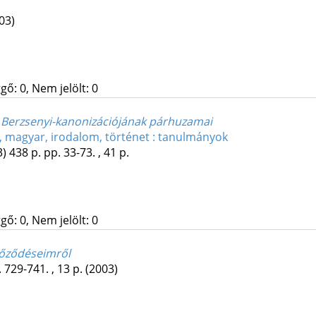
03)
gő: 0, Nem jelölt: 0
 Berzsenyi-kanonizációjának párhuzamai
, magyar, irodalom, történet : tanulmányok
3)
438 p.
pp. 33-73. , 41 p.
gő: 0, Nem jelölt: 0
yőződéseimről
 729-741. , 13 p.
(2003)