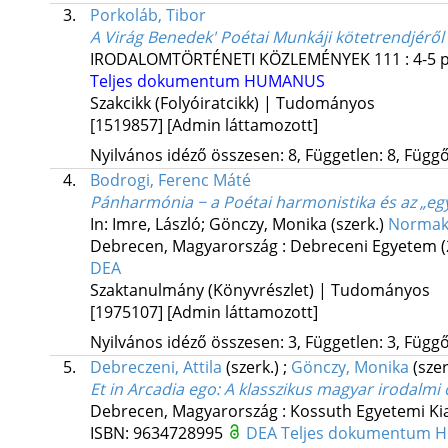
3.
Porkoláb, Tibor
A Virág Benedek' Poétai Munkáji kötetrendjéről 
IRODALOMTÖRTÉNETI KÖZLEMÉNYEK
111
:
4-5
p
Teljes dokumentum
HUMANUS
Szakcikk (Folyóiratcikk) | Tudományos
[1519857]
[Admin láttamozott]
Nyilvános idéző összesen: 8, Független: 8, Függő:
4.
Bodrogi, Ferenc Máté
Pánharmónia − a Poétai harmonistika és az „e
In: Imre, László; Gönczy, Monika (szerk.)
Normakö
Debrecen, Magyarország :
Debreceni Egyetem
DEA
Szaktanulmány (Könyvrészlet) | Tudományos
[1975107]
[Admin láttamozott]
Nyilvános idéző összesen: 3, Független: 3, Függő:
5.
Debreczeni, Attila
(szerk.)
;
Gönczy, Monika
(szer
Et in Arcadia ego
: A klasszikus magyar irodalmi
Debrecen, Magyarország :
Kossuth Egyetemi Ki
ISBN:
9634728995
DEA
Teljes dokumentum
H