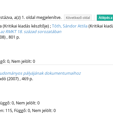
tázva, a(z) 1. oldal megjelenítve.
Következő oldal
Átlépés a
ia
(Kritikai kiadás készítője)
;
Tóth, Sándor Attila
(Kritikai kiad
 az RMKT 18. század sorozatában
08)
,
801 p.
gő: 0, Nem jelölt: 0
os tudományos pályájának dokumentumaihoz
adó
(2007)
,
469 p.
üggő: 0, Nem jelölt: 0
: 115, Függő: 0, Nem jelölt: 0