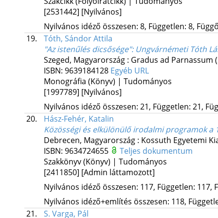
Szakcikk (Folyóiratcikk) | Tudományos
[2531442]
[Nyilvános]
Nyilvános idéző összesen: 8, Független: 8, Függő:
19.
Tóth, Sándor Attila
"Az istenűlés dicsősége"
: Ungvárnémeti Tóth Lás
Szeged, Magyarország :
Gradus ad Parnassum
ISBN:
9639184128
Egyéb URL
Monográfia (Könyv) | Tudományos
[1997789]
[Nyilvános]
Nyilvános idéző összesen: 21, Független: 21, Füg
20.
Hász-Fehér, Katalin
Közösségi és elkülönülő irodalmi programok a 1
Debrecen, Magyarország :
Kossuth Egyetemi Ki
ISBN:
9634724655
Teljes dokumentum
Szakkönyv (Könyv) | Tudományos
[2411850]
[Admin láttamozott]
Nyilvános idéző összesen: 117, Független: 117, F
Nyilvános idéző+említés összesen: 118, Független
21.
S. Varga, Pál