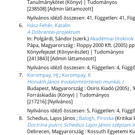
Tanulmánykötet (Könyv) | Tudományos
[238508]
[Admin láttamozott]
Nyilvános idéző összesen: 41, Független: 41, Füg
6.
Hász-Fehér, Katalin
A Döbrentei-projektum
In: Polgárdi, Sándor (szerk.)
Akadémiai titoknok 
Pápa, Magyarország :
Floppy 2000 Kft.
(2005)
pp.
Könyvfejezet (Könyvrészlet) | Tudományos
[2413843]
[Admin láttamozott]
Nyilvános idéző összesen: 4, Független: 4, Függő:
7.
Korompay, HJ
;
Korompay, K
Horváth János Irodalomtörténeti munkái, I.
Budapest, Magyarország :
Osiris Kiadó
(2005)
,
9
Forráskiadás (Könyv) | Tudományos
[217216]
[Nyilvános]
Nyilvános idéző összesen: 5, Független: 4, Függő:
8.
Schedius, Lajos János
;
Balogh, Piroska
(Kritikai
Doctrina pulcri
: Schedius Lajos János széptani í
Debrecen, Magyarország :
Kossuth Egyetemi Ki