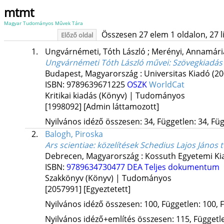
mtmt
Magyar Tudományos Művek Tára
Összesen 27 elem 1 oldalon, 27 lis
Előző oldal
1.
Ungvárnémeti, Tóth László
;
Merényi, Annamár
Ungvárnémeti Tóth László művei
: Szövegkiadás
Budapest, Magyarország :
Universitas Kiadó
(20
ISBN:
9789639671225
OSZK
WorldCat
Kritikai kiadás (Könyv) | Tudományos
[1998092]
[Admin láttamozott]
Nyilvános idéző összesen: 34, Független: 34, Füg
2.
Balogh, Piroska
Ars scientiae
: közelítések Schedius Lajos Ján
Debrecen, Magyarország :
Kossuth Egyetemi Ki
ISBN:
9789634730477
DEA
Teljes dokumentum
Szakkönyv (Könyv) | Tudományos
[2057991]
[Egyeztetett]
Nyilvános idéző összesen: 100, Független: 100, F
Nyilvános idéző+említés összesen: 115, Független