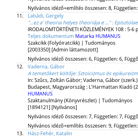
Nyilvános idéző+említés összesen: 8, Független: 
11.
Labádi, Gergely
"...ez a' theoria helyes theoriája e ..." : Episzto
IRODALOMTÖRTÉNETI KÖZLEMÉNYEK
108
:
5-6
p
Teljes dokumentum
Matarka
HUMANUS
Szakcikk (Folyóiratcikk) | Tudományos
[2003350]
[Admin láttamozott]
Nyilvános idéző összesen: 6, Független: 6, Függő:
12.
Vaderna, Gábor
A temetőkert költője
: Sztoicizmus és epikureiz
In: Szűcs, Zoltán Gábor; Vaderna, Gábor (szerk.
Budapest, Magyarország :
L'Harmattan Kiadó
(
HUMANUS
Szaktanulmány (Könyvrészlet) | Tudományos
[1894121]
[Nyilvános]
Nyilvános idéző összesen: 7, Független: 7, Függő:
Nyilvános idéző+említés összesen: 9, Független: 
13.
Hász-Fehér, Katalin