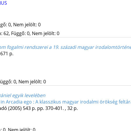
NUS
gő: 0, Nem jelölt: 0
 62, Függő: 0, Nem jelölt: 0
lom fogalmi rendszerei a 19. századi magyar irodalomtörté
,
671 p.
üggő: 0, Nem jelölt: 0
ániel egyik levelében
 in Arcadia ego : A klasszikus magyar irodalmi örökség feltá
adó
(2005)
543 p.
pp. 370-401. , 32 p.
 0, Nem jelölt: 0