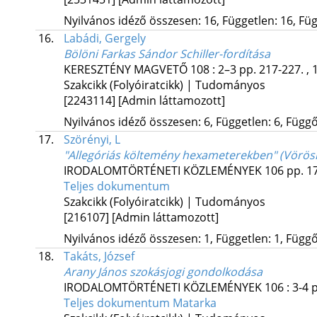
Nyilvános idéző összesen: 16, Független: 16, Füg
16.
Labádi, Gergely
Bölöni Farkas Sándor Schiller-fordítása
KERESZTÉNY MAGVETŐ
108
:
2–3
pp. 217-227. , 
Szakcikk (Folyóiratcikk) | Tudományos
[2243114]
[Admin láttamozott]
Nyilvános idéző összesen: 6, Független: 6, Függő:
17.
Szörényi, L
"Allegóriás költemény hexameterekben" (Vörös
IRODALOMTÖRTÉNETI KÖZLEMÉNYEK
106
pp. 17
Teljes dokumentum
Szakcikk (Folyóiratcikk) | Tudományos
[216107]
[Admin láttamozott]
Nyilvános idéző összesen: 1, Független: 1, Függő:
18.
Takáts, József
Arany János szokásjogi gondolkodása
IRODALOMTÖRTÉNETI KÖZLEMÉNYEK
106
:
3-4
p
Teljes dokumentum
Matarka