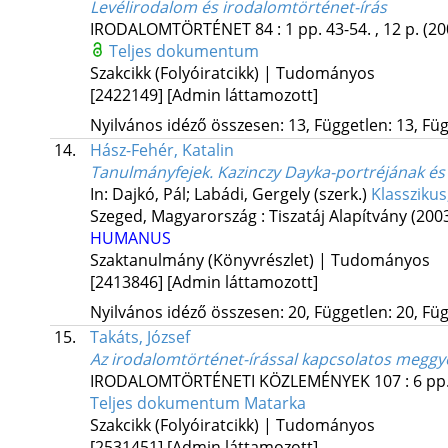
Levélirodalom és irodalomtörténet-írás
IRODALOMTÖRTÉNET
84
:
1
pp. 43-54. , 12 p.
(20
Teljes dokumentum
Szakcikk (Folyóiratcikk) | Tudományos
[2422149]
[Admin láttamozott]
Nyilvános idéző összesen: 13, Független: 13, Füg
14.
Hász-Fehér, Katalin
Tanulmányfejek. Kazinczy Dayka-portréjának és
In: Dajkó, Pál; Labádi, Gergely (szerk.)
Klasszikus
Szeged, Magyarország :
Tiszatáj Alapítvány
(200
HUMANUS
Szaktanulmány (Könyvrészlet) | Tudományos
[2413846]
[Admin láttamozott]
Nyilvános idéző összesen: 20, Független: 20, Füg
15.
Takáts, József
Az irodalomtörténet-írással kapcsolatos megg
IRODALOMTÖRTÉNETI KÖZLEMÉNYEK
107
:
6
pp.
Teljes dokumentum
Matarka
Szakcikk (Folyóiratcikk) | Tudományos
[2531451]
[Admin láttamozott]