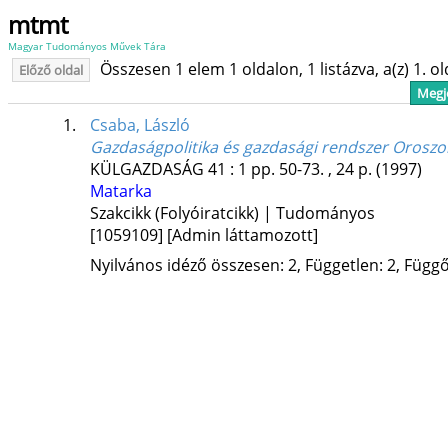
mtmt
Magyar Tudományos Művek Tára
Összesen 1 elem 1 oldalon, 1 listázva, a(z) 1. o
Előző oldal
Megje
1.
Csaba, László
Gazdaságpolitika és gazdasági rendszer Oroszo
KÜLGAZDASÁG
41
:
1
pp. 50-73. , 24 p.
(1997)
Matarka
Szakcikk (Folyóiratcikk) | Tudományos
[1059109]
[Admin láttamozott]
Nyilvános idéző összesen: 2, Független: 2, Függő: