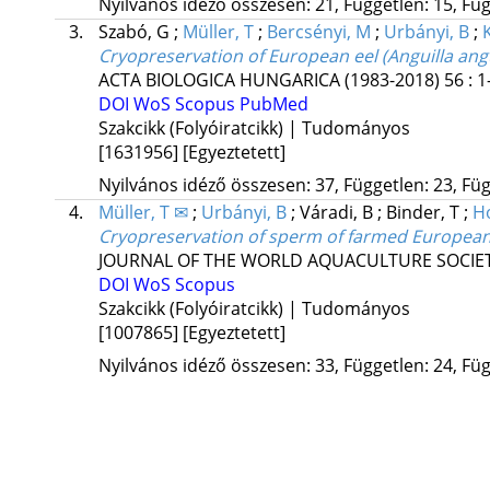
Nyilvános idéző összesen: 21, Független: 15, Füg
3.
Szabó, G
;
Müller, T
;
Bercsényi, M
;
Urbányi, B
;
Cryopreservation of European eel (Anguilla ang
ACTA BIOLOGICA HUNGARICA (1983-2018)
56
:
1
DOI
WoS
Scopus
PubMed
Szakcikk (Folyóiratcikk) | Tudományos
[1631956]
[Egyeztetett]
Nyilvános idéző összesen: 37, Független: 23, Füg
4.
Müller, T ✉
;
Urbányi, B
;
Váradi, B
;
Binder, T
;
H
Cryopreservation of sperm of farmed European e
JOURNAL OF THE WORLD AQUACULTURE SOCIE
DOI
WoS
Scopus
Szakcikk (Folyóiratcikk) | Tudományos
[1007865]
[Egyeztetett]
Nyilvános idéző összesen: 33, Független: 24, Füg