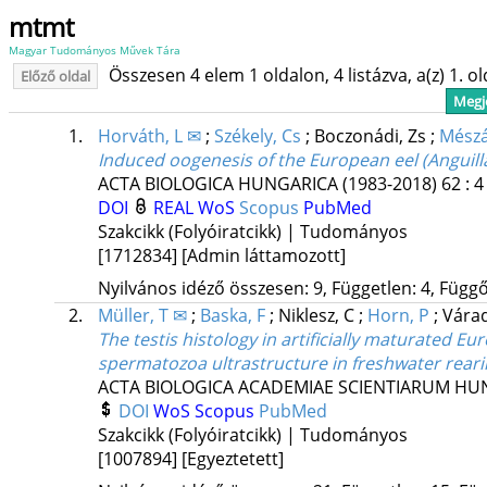
mtmt
Magyar Tudományos Művek Tára
Összesen 4 elem 1 oldalon, 4 listázva, a(z) 1. o
Előző oldal
Megje
1.
Horváth, L ✉
;
Székely, Cs
;
Boczonádi, Zs
;
Mészá
Induced oogenesis of the European eel (Anguilla
ACTA BIOLOGICA HUNGARICA (1983-2018)
62
:
4
DOI
REAL
WoS
Scopus
PubMed
Szakcikk (Folyóiratcikk) | Tudományos
[1712834]
[Admin láttamozott]
Nyilvános idéző összesen: 9, Független: 4, Függő:
2.
Müller, T ✉
;
Baska, F
;
Niklesz, C
;
Horn, P
;
Várad
The testis histology in artificially maturated Eu
spermatozoa ultrastructure in freshwater rear
ACTA BIOLOGICA ACADEMIAE SCIENTIARUM HU
DOI
WoS
Scopus
PubMed
Szakcikk (Folyóiratcikk) | Tudományos
[1007894]
[Egyeztetett]