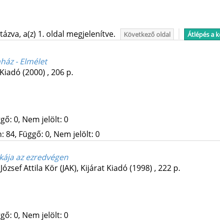
ázva, a(z) 1. oldal megjelenítve.
Következő oldal
Átlépés a 
ház - Elmélet
 Kiadó
(2000)
,
206 p.
gő: 0, Nem jelölt: 0
 84, Függő: 0, Nem jelölt: 0
ikája az ezredvégen
:
József Attila Kör (JAK)
,
Kijárat Kiadó
(1998)
,
222 p.
gő: 0, Nem jelölt: 0