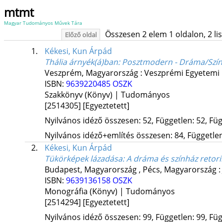
mtmt
Magyar Tudományos Művek Tára
Összesen 2 elem 1 oldalon, 2 list
Előző oldal
1.
Kékesi, Kun Árpád
Thália árnyék(á)ban
: Posztmodern - Dráma/Szín
Veszprém, Magyarország :
Veszprémi Egyetemi
ISBN:
9639220485
OSZK
Szakkönyv (Könyv) | Tudományos
[2514305]
[Egyeztetett]
Nyilvános idéző összesen: 52, Független: 52, Füg
Nyilvános idéző+említés összesen: 84, Független:
2.
Kékesi, Kun Árpád
Tükörképek lázadása
: A dráma és színház retor
Budapest, Magyarország ,
Pécs, Magyarország 
ISBN:
9639136158
OSZK
Monográfia (Könyv) | Tudományos
[2514294]
[Egyeztetett]
Nyilvános idéző összesen: 99, Független: 99, Füg