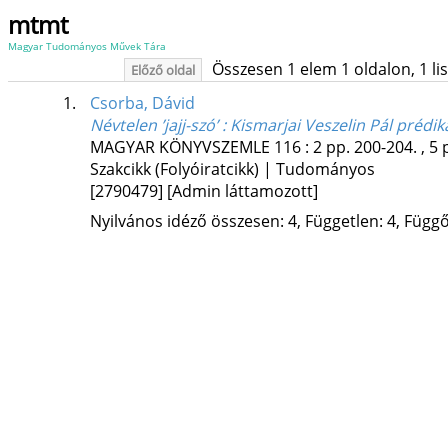
mtmt
Magyar Tudományos Művek Tára
Összesen 1 elem 1 oldalon, 1 list
Előző oldal
1.
Csorba, Dávid
Névtelen ’jajj-szó’ : Kismarjai Veszelin Pál préd
MAGYAR KÖNYVSZEMLE
116
:
2
pp. 200-204. , 5 
Szakcikk (Folyóiratcikk) | Tudományos
[2790479]
[Admin láttamozott]
Nyilvános idéző összesen: 4, Független: 4, Függő: