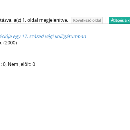
ázva, a(z) 1. oldal megjelenítve.
Következő oldal
Átlépés a 
ikációja egy 17. század végi kolligátumban
p.
(2000)
 0, Nem jelölt: 0