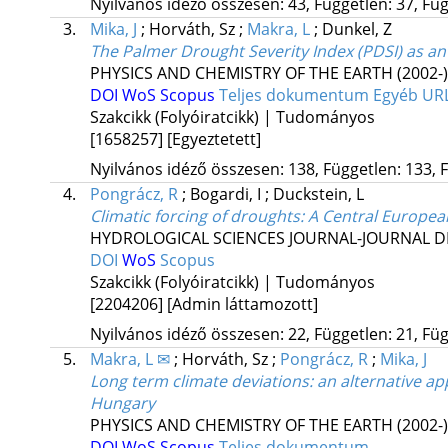
Nyilvános idéző összesen: 43, Független: 37, Füg
3.
Mika, J
;
Horváth, Sz
;
Makra, L
;
Dunkel, Z
The Palmer Drought Severity Index (PDSI) as an 
PHYSICS AND CHEMISTRY OF THE EARTH (2002-)
DOI
WoS
Scopus
Teljes dokumentum
Egyéb UR
Szakcikk (Folyóiratcikk) | Tudományos
[1658257]
[Egyeztetett]
Nyilvános idéző összesen: 138, Független: 133, F
4.
Pongrácz, R
;
Bogardi, I
;
Duckstein, L
Climatic forcing of droughts: A Central Europe
HYDROLOGICAL SCIENCES JOURNAL-JOURNAL D
DOI
WoS
Scopus
Szakcikk (Folyóiratcikk) | Tudományos
[2204206]
[Admin láttamozott]
Nyilvános idéző összesen: 22, Független: 21, Füg
5.
Makra, L ✉
;
Horváth, Sz
;
Pongrácz, R
;
Mika, J
Long term climate deviations: an alternative a
Hungary
PHYSICS AND CHEMISTRY OF THE EARTH (2002-)
DOI
WoS
Scopus
Teljes dokumentum