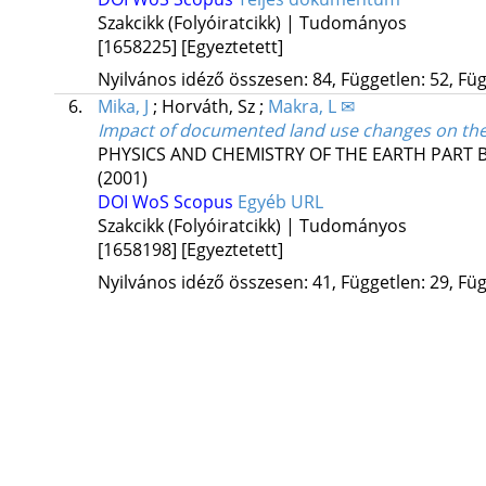
Szakcikk (Folyóiratcikk) | Tudományos
[1658225]
[Egyeztetett]
Nyilvános idéző összesen: 84, Független: 52, Füg
6.
Mika, J
;
Horváth, Sz
;
Makra, L ✉
Impact of documented land use changes on the 
PHYSICS AND CHEMISTRY OF THE EARTH PAR
(2001)
DOI
WoS
Scopus
Egyéb URL
Szakcikk (Folyóiratcikk) | Tudományos
[1658198]
[Egyeztetett]
Nyilvános idéző összesen: 41, Független: 29, Füg