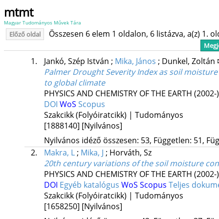
mtmt
Magyar Tudományos Művek Tára
Összesen 6 elem 1 oldalon, 6 listázva, a(z) 1. o
Előző oldal
Megje
1.
Jankó, Szép István
;
Mika, János
;
Dunkel, Zoltán
Palmer Drought Severity Index as soil moisture i
to global climate
PHYSICS AND CHEMISTRY OF THE EARTH (2002-)
DOI
WoS
Scopus
Szakcikk (Folyóiratcikk) | Tudományos
[1888140]
[Nyilvános]
Nyilvános idéző összesen: 53, Független: 51, Füg
2.
Makra, L
;
Mika, J
;
Horváth, Sz
20th century variations of the soil moisture co
PHYSICS AND CHEMISTRY OF THE EARTH (2002-)
DOI
Egyéb katalógus
WoS
Scopus
Teljes doku
Szakcikk (Folyóiratcikk) | Tudományos
[1658250]
[Nyilvános]