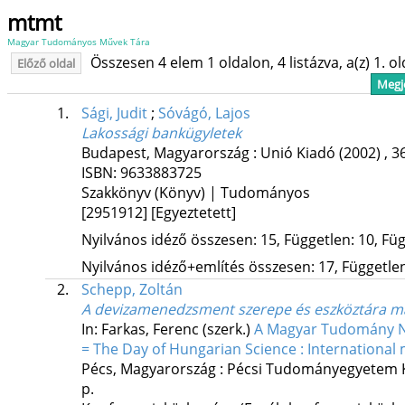
mtmt
Magyar Tudományos Művek Tára
Összesen 4 elem 1 oldalon, 4 listázva, a(z) 1. o
Előző oldal
Megje
1.
Sági, Judit
;
Sóvágó, Lajos
Lakossági bankügyletek
Budapest, Magyarország :
Unió Kiadó
(2002)
,
36
ISBN:
9633883725
Szakkönyv (Könyv) | Tudományos
[2951912]
[Egyeztetett]
Nyilvános idéző összesen: 15, Független: 10, Füg
Nyilvános idéző+említés összesen: 17, Független:
2.
Schepp, Zoltán
A devizamenedzsment szerepe és eszköztára 
In: Farkas, Ferenc (szerk.)
A Magyar Tudomány Na
= The Day of Hungarian Science : Internation
Pécs, Magyarország :
Pécsi Tudományegyetem K
p.