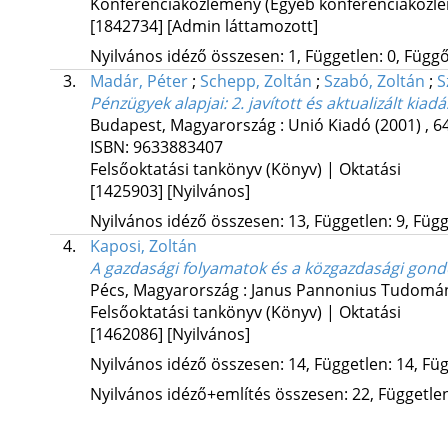
Konferenciaközlemény (Egyéb konferenciaköz
[1842734]
[Admin láttamozott]
Nyilvános idéző összesen: 1, Független: 0, Függő:
3.
Madár, Péter
;
Schepp, Zoltán
;
Szabó, Zoltán
;
S
Pénzügyek alapjai: 2. javított és aktualizált kiadá
Budapest, Magyarország :
Unió Kiadó
(2001)
,
64
ISBN:
9633883407
Felsőoktatási tankönyv (Könyv) | Oktatási
[1425903]
[Nyilvános]
Nyilvános idéző összesen: 13, Független: 9, Függő
4.
Kaposi, Zoltán
A gazdasági folyamatok és a közgazdasági gond
Pécs, Magyarország :
Janus Pannonius Tudomá
Felsőoktatási tankönyv (Könyv) | Oktatási
[1462086]
[Nyilvános]
Nyilvános idéző összesen: 14, Független: 14, Füg
Nyilvános idéző+említés összesen: 22, Független: