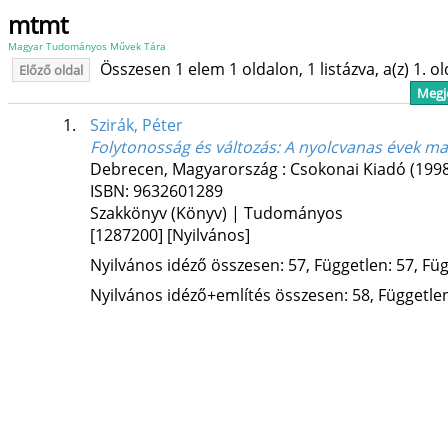
mtmt
Magyar Tudományos Művek Tára
Összesen 1 elem 1 oldalon, 1 listázva, a(z) 1. o
Előző oldal
Megje
1.
Szirák, Péter
Folytonosság és változás
: A nyolcvanas évek ma
Debrecen, Magyarország :
Csokonai Kiadó
(199
ISBN:
9632601289
Szakkönyv (Könyv) | Tudományos
[1287200]
[Nyilvános]
Nyilvános idéző összesen: 57, Független: 57, Füg
Nyilvános idéző+említés összesen: 58, Független: