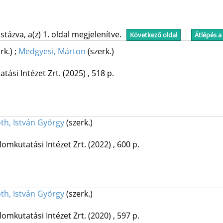
tázva, a(z) 1. oldal megjelenítve.
Következő oldal
Átlépés a
erk.)
;
Medgyesi, Márton
(szerk.)
ási Intézet Zrt.
(2025)
,
518 p.
th, István György
(szerk.)
omkutatási Intézet Zrt.
(2022)
,
600 p.
th, István György
(szerk.)
omkutatási Intézet Zrt.
(2020)
,
597 p.