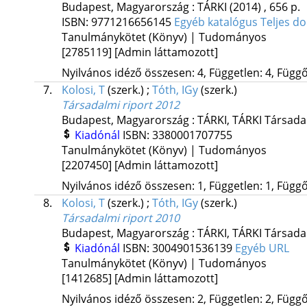
Budapest, Magyarország :
TÁRKI
(2014)
,
656 p.
ISBN:
9771216656145
Egyéb katalógus
Teljes 
Tanulmánykötet (Könyv) | Tudományos
[2785119]
[Admin láttamozott]
Nyilvános idéző összesen: 4, Független: 4, Függő:
7.
Kolosi, T
(szerk.)
;
Tóth, IGy
(szerk.)
Társadalmi riport 2012
Budapest, Magyarország :
TÁRKI
,
TÁRKI Társadal
Kiadónál
ISBN:
3380001707755
Tanulmánykötet (Könyv) | Tudományos
[2207450]
[Admin láttamozott]
Nyilvános idéző összesen: 1, Független: 1, Függő:
8.
Kolosi, T
(szerk.)
;
Tóth, IGy
(szerk.)
Társadalmi riport 2010
Budapest, Magyarország :
TÁRKI
,
TÁRKI Társadal
Kiadónál
ISBN:
3004901536139
Egyéb URL
Tanulmánykötet (Könyv) | Tudományos
[1412685]
[Admin láttamozott]
Nyilvános idéző összesen: 2, Független: 2, Függő: