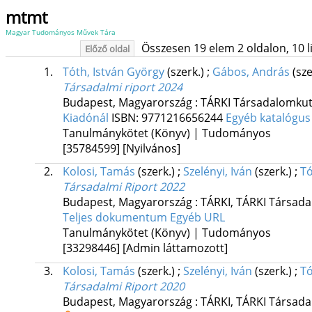
mtmt
Magyar Tudományos Művek Tára
Összesen 19 elem 2 oldalon, 10 lis
Előző oldal
1.
Tóth, István György
(szerk.)
;
Gábos, András
(sz
Társadalmi riport 2024
Budapest, Magyarország :
TÁRKI Társadalomkutat
Kiadónál
ISBN:
9771216656244
Egyéb katalógus
Tanulmánykötet (Könyv) | Tudományos
[35784599]
[Nyilvános]
2.
Kolosi, Tamás
(szerk.)
;
Szelényi, Iván
(szerk.)
;
Tó
Társadalmi Riport 2022
Budapest, Magyarország :
TÁRKI
,
TÁRKI Társadal
Teljes dokumentum
Egyéb URL
Tanulmánykötet (Könyv) | Tudományos
[33298446]
[Admin láttamozott]
3.
Kolosi, Tamás
(szerk.)
;
Szelényi, Iván
(szerk.)
;
Tó
Társadalmi Riport 2020
Budapest, Magyarország :
TÁRKI
,
TÁRKI Társadal