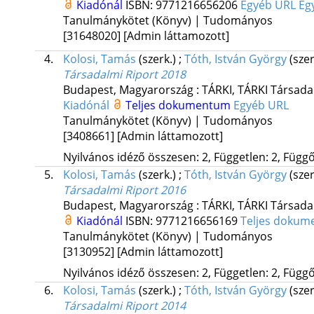
Kiadónál
ISBN:
9771216656206
Egyéb URL
Eg
Tanulmánykötet (Könyv) | Tudományos
[31648020]
[Admin láttamozott]
4.
Kolosi, Tamás
(szerk.)
;
Tóth, István György
(szer
Társadalmi Riport 2018
Budapest, Magyarország :
TÁRKI
,
TÁRKI Társadal
Kiadónál
Teljes dokumentum
Egyéb URL
Tanulmánykötet (Könyv) | Tudományos
[3408661]
[Admin láttamozott]
Nyilvános idéző összesen: 2, Független: 2, Függő:
5.
Kolosi, Tamás
(szerk.)
;
Tóth, István György
(szer
Társadalmi Riport 2016
Budapest, Magyarország :
TÁRKI
,
TÁRKI Társadal
Kiadónál
ISBN:
9771216656169
Teljes doku
Tanulmánykötet (Könyv) | Tudományos
[3130952]
[Admin láttamozott]
Nyilvános idéző összesen: 2, Független: 2, Függő:
6.
Kolosi, Tamás
(szerk.)
;
Tóth, István György
(szer
Társadalmi Riport 2014