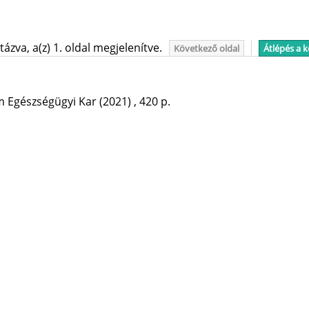
ázva, a(z) 1. oldal megjelenítve.
Következő oldal
Átlépés a 
 Egészségügyi Kar
(2021)
,
420 p.