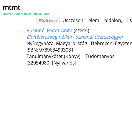
mtmt
Magyar Tudományos Művek Tára
Összesen 1 elem 1 oldalon, 1 list
Előző oldal
1.
Rusinné, Fedor Anita
(szerk.)
Előítéletesség nélkül - szakmai tisztességgel
Nyíregyháza, Magyarország :
Debreceni Egyetem
ISBN:
9789634903031
Tanulmánykötet (Könyv) | Tudományos
[32054980]
[Nyilvános]