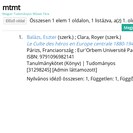
mtmt
Magyar Tudományos Művek Tára
Összesen 1 elem 1 oldalon, 1 listázva, a(z) 1. o
Előző oldal
Megje
1.
Balázs, Eszter
(szerk.)
;
Clara, Royer
(szerk.)
Le Culte des héros en Europe centrale 1880-19
Párizs, Franciaország :
Eur'Orbem Université Pa
ISBN:
9791096982141
Tanulmánykötet (Könyv) | Tudományos
[31298245]
[Admin láttamozott]
Nyilvános idéző összesen: 1, Független: 1, Függő: