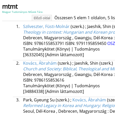
mtmt
Magyar Tudományos Művek Tára
Összesen 5 elem 1 oldalon, 5 list
Előző oldal
1.
Szilveszter, Füsti-Molnár
(szerk.)
;
Jaeshik, Shin
(
Theology in context
: Hungarian and Korean pro
Debrecen, Magyarország ,
Gwangju, Dél-Korea 
ISBN:
9786155853791
ISBN:
9791195859450
OSZ
Tanulmánykötet (Könyv) | Tudományos
[36332045]
[Admin láttamozott]
2.
Kovács, Ábrahám
(szerk.)
;
Jaeshik, Shin
(szerk.)
Church and Society
: Biblical, Theological and
Debrecen, Magyarország ,
Gwangju, Dél-Korea 
ISBN:
9786155853616
Tanulmánykötet (Könyv) | Tudományos
[34884338]
[Admin láttamozott]
3.
Park, Gyeung Su
(szerk.)
;
Kovács, Ábrahám
(sze
Reformed Legacy in Korea and Hungary
: Relig
Seoul, Dél-Korea ,
Debrecen, Magyarország :
De