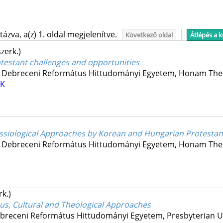
ázva, a(z) 1. oldal megjelenítve.
Következő oldal
Átlépés a 
szerk.)
testant challenges and opportunities
:
Debreceni Református Hittudományi Egyetem
,
Honam Theo
K
 Missiological Approaches by Korean and Hungarian Protestan
:
Debreceni Református Hittudományi Egyetem
,
Honam Theo
rk.)
ious, Cultural and Theological Approaches
breceni Református Hittudományi Egyetem
,
Presbyterian U