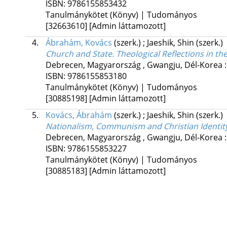
ISBN:
9786155853432
Tanulmánykötet (Könyv) | Tudományos
[32663610]
[Admin láttamozott]
4.
Ábrahám, Kovács
(szerk.)
;
Jaeshik, Shin
(szerk.)
Church and State. Theological Reflections in 
Debrecen, Magyarország ,
Gwangju, Dél-Korea 
ISBN:
9786155853180
Tanulmánykötet (Könyv) | Tudományos
[30885198]
[Admin láttamozott]
5.
Kovács, Ábrahám
(szerk.)
;
Jaeshik, Shin
(szerk.)
Nationalism, Communism and Christian Identit
Debrecen, Magyarország ,
Gwangju, Dél-Korea 
ISBN:
9786155853227
Tanulmánykötet (Könyv) | Tudományos
[30885183]
[Admin láttamozott]