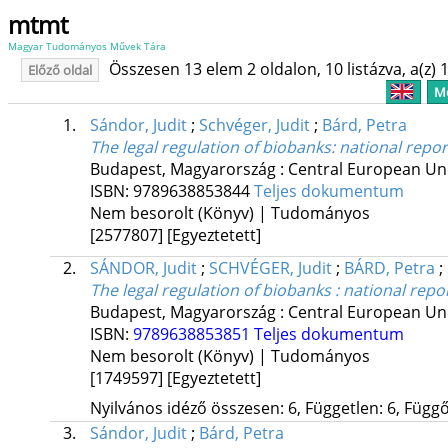
mtmt
Magyar Tudományos Művek Tára
Összesen 13 elem 2 oldalon, 10 listázva, a(z) 1
Előző oldal
Me
1.
Sándor, Judit
;
Schvéger, Judit
;
Bárd, Petra
The legal regulation of biobanks
: national repor
Budapest, Magyarország :
Central European Uni
ISBN:
9789638853844
Teljes dokumentum
Nem besorolt (Könyv) | Tudományos
[2577807]
[Egyeztetett]
2.
SÁNDOR, Judit
;
SCHVÉGER, Judit
;
BÁRD, Petra
;
The legal regulation of biobanks : national repor
Budapest, Magyarország :
Central European Uni
ISBN:
9789638853851
Teljes dokumentum
Nem besorolt (Könyv) | Tudományos
[1749597]
[Egyeztetett]
Nyilvános idéző összesen: 6, Független: 6, Függő:
3.
Sándor, Judit
;
Bárd, Petra