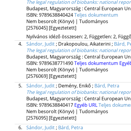
The legal regulation of biobanks
: national repo
Budapest, Magyarország :
Central European Uni
ISBN:
9789638840424
Teljes dokumentum
Nem besorolt (Könyv) | Tudományos
[2576045]
[Egyeztetett]
Nyilvános idéző összesen: 2, Független: 2, Függő:
4.
Sándor, Judit
;
Drakopoulou, Aikaterini
;
Bárd, P
The legal regulation of biobanks
: national repo
Budapest, Magyarország :
Central European Uni
ISBN:
9789638771490
Teljes dokumentum
Egyé
Nem besorolt (Könyv) | Tudományos
[2576069]
[Egyeztetett]
5.
Sándor, Judit
;
Demény, Enikő
;
Bárd, Petra
The legal regulation of biobanks
: national repor
Budapest, Magyarország :
Central European Uni
ISBN:
9789638840417
Egyéb URL
Teljes dokum
Nem besorolt (Könyv) | Tudományos
[2576095]
[Egyeztetett]
6.
Sándor, Judit
;
Bárd, Petra