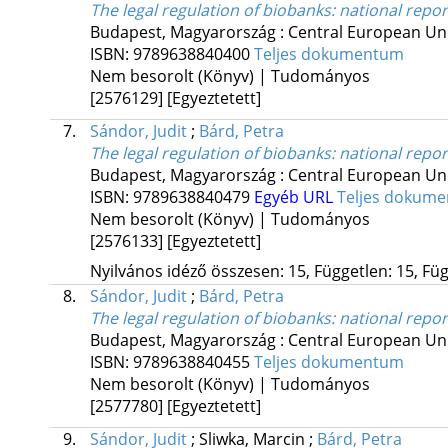
The legal regulation of biobanks
: national repor
Budapest, Magyarország :
Central European Uni
ISBN:
9789638840400
Teljes dokumentum
Nem besorolt (Könyv) | Tudományos
[2576129]
[Egyeztetett]
7.
Sándor, Judit
;
Bárd, Petra
The legal regulation of biobanks
: national repor
Budapest, Magyarország :
Central European Uni
ISBN:
9789638840479
Egyéb URL
Teljes dokum
Nem besorolt (Könyv) | Tudományos
[2576133]
[Egyeztetett]
Nyilvános idéző összesen: 15, Független: 15, Füg
8.
Sándor, Judit
;
Bárd, Petra
The legal regulation of biobanks
: national repo
Budapest, Magyarország :
Central European Uni
ISBN:
9789638840455
Teljes dokumentum
Nem besorolt (Könyv) | Tudományos
[2577780]
[Egyeztetett]
9.
Sándor, Judit
;
Sliwka, Marcin
;
Bárd, Petra