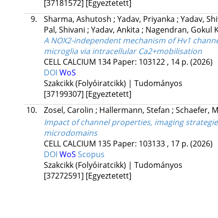
[37181572]
[Egyeztetett]
9.
Sharma, Ashutosh
;
Yadav, Priyanka
;
Yadav, Sh
Pal, Shivani
;
Yadav, Ankita
;
Nagendran, Gokul 
A NOX2-independent mechanism of Hv1 channel 
microglia via intracellular Ca2+mobilisation
CELL CALCIUM
134
Paper: 103122 , 14 p.
(2026)
DOI
WoS
Szakcikk (Folyóiratcikk) | Tudományos
[37199307]
[Egyeztetett]
10.
Zosel, Carolin
;
Hallermann, Stefan
;
Schaefer, M
Impact of channel properties, imaging strategies
microdomains
CELL CALCIUM
135
Paper: 103133 , 17 p.
(2026)
DOI
WoS
Scopus
Szakcikk (Folyóiratcikk) | Tudományos
[37272591]
[Egyeztetett]