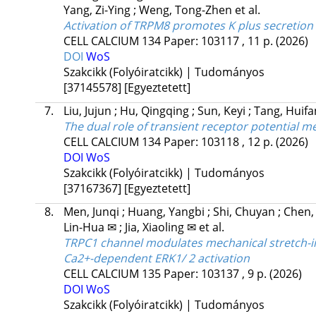
Yang, Zi-Ying
;
Weng, Tong-Zhen
et al.
Activation of TRPM8 promotes K plus secretion 
CELL CALCIUM
134
Paper: 103117 , 11 p.
(2026)
DOI
WoS
Szakcikk (Folyóiratcikk) | Tudományos
[37145578]
[Egyeztetett]
7.
Liu, Jujun
;
Hu, Qingqing
;
Sun, Keyi
;
Tang, Huif
The dual role of transient receptor potential me
CELL CALCIUM
134
Paper: 103118 , 12 p.
(2026)
DOI
WoS
Szakcikk (Folyóiratcikk) | Tudományos
[37167367]
[Egyeztetett]
8.
Men, Junqi
;
Huang, Yangbi
;
Shi, Chuyan
;
Chen,
Lin-Hua ✉
;
Jia, Xiaoling ✉
et al.
TRPC1 channel modulates mechanical stretch-
Ca2+-dependent ERK1/ 2 activation
CELL CALCIUM
135
Paper: 103137 , 9 p.
(2026)
DOI
WoS
Szakcikk (Folyóiratcikk) | Tudományos