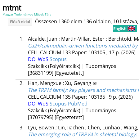
mtmt
Magyar Tudományos Művek Tára
Összesen 1360 elem 136 oldalon, 10 listázva, 
Előző oldal
English
1.
Alcalde, Juan
;
Martin-Villar, Ester
;
Berchtold, M
Ca2+/calmodulin-driven functions mediated by ex
CELL CALCIUM
133
Paper: 103105 , 17 p.
(2026)
DOI
WoS
Scopus
Szakcikk (Folyóiratcikk) | Tudományos
[36831199]
[Egyeztetett]
2.
Han, Mengxue
;
Xu, Geyang ✉
The TRPM family: key players and mechanisms 
CELL CALCIUM
135
Paper: 103135 , 9 p.
(2026)
DOI
WoS
Scopus
PubMed
Szakcikk (Folyóiratcikk) | Tudományos
[37079795]
[Egyeztetett]
3.
Lyu, Bowen
;
Lin, Jiachen
;
Chen, Lunhao
;
Wang,
The emerging role of TRPV4 in skeletal biology