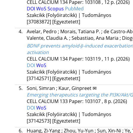
CELL CALCIUM
134
Paper: 103108 , 12 p.
(2026)
DOI
WoS
Scopus
PubMed
Szakcikk (Folyóiratcikk) | Tudományos
[37083872]
[Egyeztetett]
4.
Avelar, Pedro
;
Morais, Tatiana P.
;
de Castro-Ab
Valente, Claudia A.
;
Sebastiao, Ana Maria
;
Diog
BDNF prevents amyloid-β-induced exacerbatio
activation
CELL CALCIUM
134
Paper: 103119 , 11 p.
(2026)
DOI
WoS
Szakcikk (Folyóiratcikk) | Tudományos
[37142571]
[Egyeztetett]
5.
Soni, Simran
;
Kaur, Ginpreet ✉
Emerging therapeutics targeting the PI3K/Akt/G
CELL CALCIUM
133
Paper: 103107 , 8 p.
(2026)
DOI
WoS
Szakcikk (Folyóiratcikk) | Tudományos
[37142573]
[Egyeztetett]
6.
Huang, Zi-Yang
;
Zhou, Yu-Yun
;
Sun, Xin-Ni
;
Ye,