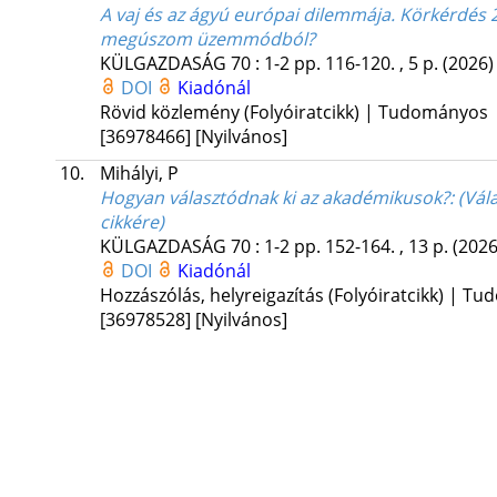
A vaj és az ágyú európai dilemmája. Körkérdés 2
megúszom üzemmódból?
KÜLGAZDASÁG
70
:
1-2
pp. 116-120. , 5 p.
(2026)
DOI
Kiadónál
Rövid közlemény (Folyóiratcikk) | Tudományos
[36978466]
[Nyilvános]
10.
Mihályi, P
Hogyan választódnak ki az akadémikusok?
: (Vá
cikkére)
KÜLGAZDASÁG
70
:
1-2
pp. 152-164. , 13 p.
(2026
DOI
Kiadónál
Hozzászólás, helyreigazítás (Folyóiratcikk) | T
[36978528]
[Nyilvános]