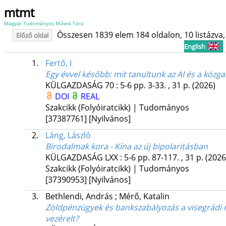
mtmt
Magyar Tudományos Művek Tára
Összesen 1839 elem 184 oldalon, 10 listázva, 
Előző oldal
English
1.
Fertő, I
Egy évvel később
: mit tanultunk az AI és a közg
KÜLGAZDASÁG
70
:
5-6
pp. 3-33. , 31 p.
(2026)
DOI
REAL
Szakcikk (Folyóiratcikk) | Tudományos
[37387761]
[Nyilvános]
2.
Láng, László
Birodalmak kora - Kína az új bipolaritásban
KÜLGAZDASÁG
LXX
:
5-6
pp. 87-117. , 31 p.
(2026
Szakcikk (Folyóiratcikk) | Tudományos
[37390953]
[Nyilvános]
3.
Bethlendi, András
;
Mérő, Katalin
Zöldpénzügyek és bankszabályozás a visegrádi n
vezérelt?