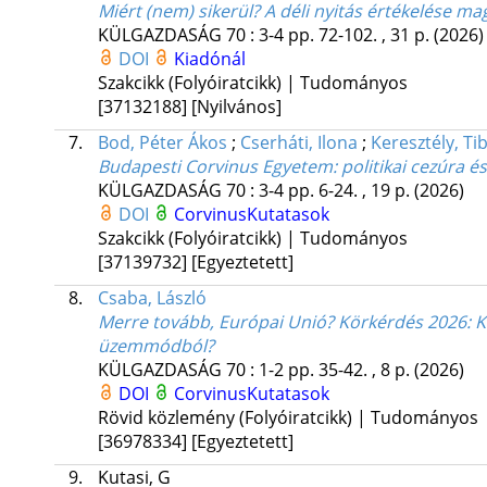
Miért (nem) sikerül? A déli nyitás értékelése mag
KÜLGAZDASÁG
70
:
3-4
pp. 72-102. , 31 p.
(2026)
DOI
Kiadónál
Szakcikk (Folyóiratcikk) | Tudományos
[37132188]
[Nyilvános]
7.
Bod, Péter Ákos
;
Cserháti, Ilona
;
Keresztély, Ti
Budapesti Corvinus Egyetem
: politikai cezúra 
KÜLGAZDASÁG
70
:
3-4
pp. 6-24. , 19 p.
(2026)
DOI
CorvinusKutatasok
Szakcikk (Folyóiratcikk) | Tudományos
[37139732]
[Egyeztetett]
8.
Csaba, László
Merre tovább, Európai Unió? Körkérdés 2026: K
üzemmódból?
KÜLGAZDASÁG
70
:
1-2
pp. 35-42. , 8 p.
(2026)
DOI
CorvinusKutatasok
Rövid közlemény (Folyóiratcikk) | Tudományos
[36978334]
[Egyeztetett]
9.
Kutasi, G