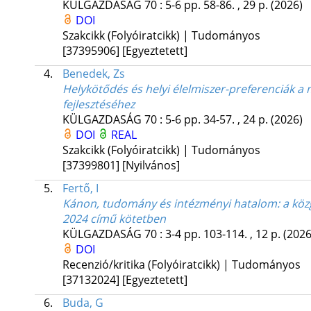
KÜLGAZDASÁG
70
:
5-6
pp. 58-86. , 29 p.
(2026)
DOI
Szakcikk (Folyóiratcikk) | Tudományos
[37395906]
[Egyeztetett]
4.
Benedek, Zs
Helykötődés és helyi élelmiszer-preferenciák 
fejlesztéséhez
KÜLGAZDASÁG
70
:
5-6
pp. 34-57. , 24 p.
(2026)
DOI
REAL
Szakcikk (Folyóiratcikk) | Tudományos
[37399801]
[Nyilvános]
5.
Fertő, I
Kánon, tudomány és intézményi hatalom: a közg
2024 című kötetben
KÜLGAZDASÁG
70
:
3-4
pp. 103-114. , 12 p.
(2026
DOI
Recenzió/kritika (Folyóiratcikk) | Tudományos
[37132024]
[Egyeztetett]
6.
Buda, G