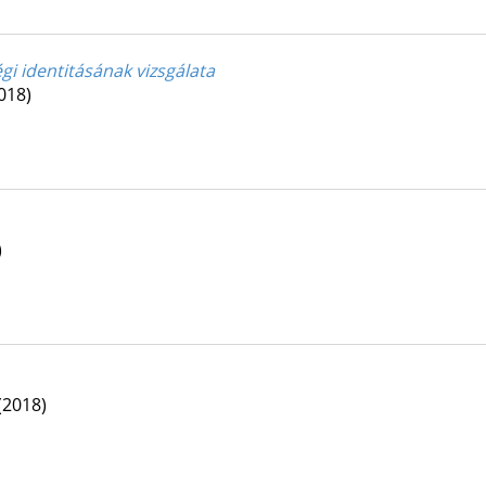
i identitásának vizsgálata
018)
)
(2018)