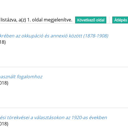
stázva, a(z) 1. oldal megjelenítve.
Következő oldal
Átlépés
krében az okkupáció és annexió között (1878-1908)
18)
használt fogalomhoz
018)
i törekvései a választásokon az 1920-as években
018)