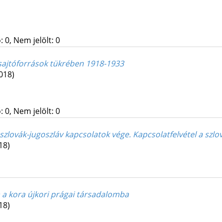
 0, Nem jelölt: 0
sajtóforrások tükrében 1918-1933
018)
 0, Nem jelölt: 0
 szlovák-jugoszláv kapcsolatok vége. Kapcsolatfelvétel a szl
18)
a a kora újkori prágai társadalomba
18)