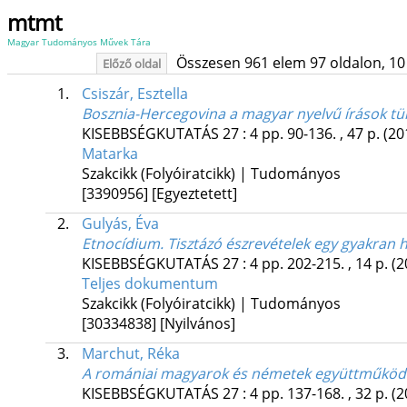
mtmt
Magyar Tudományos Művek Tára
Összesen 961 elem 97 oldalon, 10 li
Előző oldal
1.
Csiszár, Esztella
Bosznia-Hercegovina a magyar nyelvű írások tü
KISEBBSÉGKUTATÁS
27
:
4
pp. 90-136. , 47 p.
(20
Matarka
Szakcikk (Folyóiratcikk) | Tudományos
[3390956]
[Egyeztetett]
2.
Gulyás, Éva
Etnocídium. Tisztázó észrevételek egy gyakran 
KISEBBSÉGKUTATÁS
27
:
4
pp. 202-215. , 14 p.
(2
Teljes dokumentum
Szakcikk (Folyóiratcikk) | Tudományos
[30334838]
[Nyilvános]
3.
Marchut, Réka
A romániai magyarok és németek együttműködés
KISEBBSÉGKUTATÁS
27
:
4
pp. 137-168. , 32 p.
(2