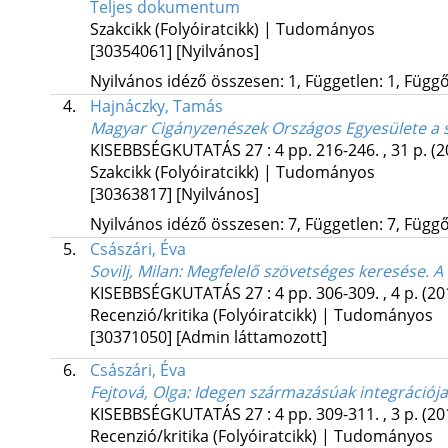
Teljes dokumentum
Szakcikk (Folyóiratcikk) | Tudományos
[30354061]
[Nyilvános]
Nyilvános idéző összesen: 1, Független: 1, Függő:
4.
Hajnáczky, Tamás
Magyar Cigányzenészek Országos Egyesülete a 
KISEBBSÉGKUTATÁS
27
:
4
pp. 216-246. , 31 p.
(2
Szakcikk (Folyóiratcikk) | Tudományos
[30363817]
[Nyilvános]
Nyilvános idéző összesen: 7, Független: 7, Függő:
5.
Császári, Éva
Sovilj, Milan: Megfelelő szövetséges keresése. A
KISEBBSÉGKUTATÁS
27
:
4
pp. 306-309. , 4 p.
(20
Recenzió/kritika (Folyóiratcikk) | Tudományos
[30371050]
[Admin láttamozott]
6.
Császári, Éva
Fejtová, Olga: Idegen származásúak integrációj
KISEBBSÉGKUTATÁS
27
:
4
pp. 309-311. , 3 p.
(20
Recenzió/kritika (Folyóiratcikk) | Tudományos