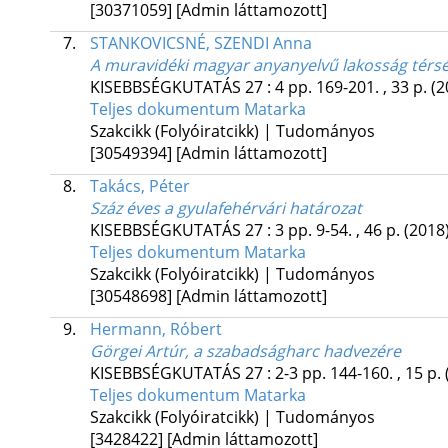
[30371059]
[Admin láttamozott]
7.
STANKOVICSNÉ, SZENDI Anna
A muravidéki magyar anyanyelvű lakosság térség
KISEBBSÉGKUTATÁS
27
:
4
pp. 169-201. , 33 p.
(2
Teljes dokumentum
Matarka
Szakcikk (Folyóiratcikk) | Tudományos
[30549394]
[Admin láttamozott]
8.
Takács, Péter
Száz éves a gyulafehérvári határozat
KISEBBSÉGKUTATÁS
27
:
3
pp. 9-54. , 46 p.
(2018
Teljes dokumentum
Matarka
Szakcikk (Folyóiratcikk) | Tudományos
[30548698]
[Admin láttamozott]
9.
Hermann, Róbert
Görgei Artúr, a szabadságharc hadvezére
KISEBBSÉGKUTATÁS
27
:
2-3
pp. 144-160. , 15 p.
Teljes dokumentum
Matarka
Szakcikk (Folyóiratcikk) | Tudományos
[3428422]
[Admin láttamozott]