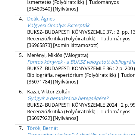
Ismertetés (Folyóiratcikk) | Tudományos
[36480540]
[Nyilvános]
4.
Deák, Ágnes
Völgyesi Orsolya: Excerpták
BUKSZ- BUDAPESTI KÖNYVSZEMLE
37.
:
2.
pp. 1
Recenzió/kritika (Folyóiratcikk) | Tudományos
[36965873]
[Admin láttamozott]
5.
Merényi, Miklós
(Válogatta)
Fontos könyvek - a BUKSZ válogatott bibliográfiája
BUKSZ- BUDAPESTI KÖNYVSZEMLE
36
:
2
p. 200
Bibliográfia, repertórium (Folyóiratcikk) | Tud
[36071784]
[Nyilvános]
6.
Kazai, Viktor Zoltán
Gyógyír a demokrácia betegségére?
BUKSZ- BUDAPESTI KÖNYVSZEMLE
2024
:
2
p. 9
Recenzió/kritika (Folyóiratcikk) | Tudományos
[36097922]
[Nyilvános]
7.
Török, Bernát
"Ismeretlen vizeken"
: A digitális nyilvánosság u