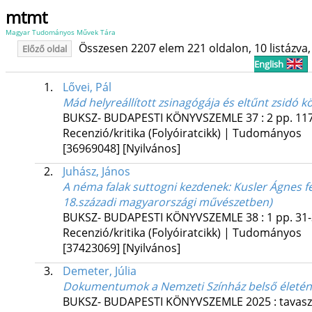
mtmt
Magyar Tudományos Művek Tára
Összesen 2207 elem 221 oldalon, 10 listázva, 
Előző oldal
English
1.
Lővei, Pál
Mád helyreállított zsinagógája és eltűnt zsidó 
BUKSZ- BUDAPESTI KÖNYVSZEMLE
37
:
2
pp. 117
Recenzió/kritika (Folyóiratcikk) | Tudományos
[36969048]
[Nyilvános]
2.
Juhász, János
A néma falak suttogni kezdenek: Kusler Ágnes 
18.századi magyarországi művészetben)
BUKSZ- BUDAPESTI KÖNYVSZEMLE
38
:
1
pp. 31-
Recenzió/kritika (Folyóiratcikk) | Tudományos
[37423069]
[Nyilvános]
3.
Demeter, Júlia
Dokumentumok a Nemzeti Színház belső életének
BUKSZ- BUDAPESTI KÖNYVSZEMLE
2025
:
tavasz