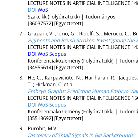
LECTURE NOTES IN ARTIFICIAL INTELLIGENCE
14
DOI
WoS
Szakcikk (Folyóiratcikk) | Tudományos
[36037572]
[Egyeztetett]
7.
Graziani, V.
;
Iorio, G.
;
Ridolfi, S.
;
Merucci, C.
;
Br
Pigments and Brush Strokes: Investigating the
LECTURE NOTES IN ARTIFICIAL INTELLIGENCE
14
DOI
WoS
Scopus
Konferenciaközlemény (Folyóiratcikk) | Tudom
[34955614]
[Egyeztetett]
8.
He, C.
;
Karpavičiūtė, N.
;
Hariharan, R.
;
Jacques,
T.
;
Hickman, C.
et al.
Embryo Graphs: Predicting Human Embryo Viab
LECTURE NOTES IN ARTIFICIAL INTELLIGENCE
15
DOI
WoS
Scopus
Konferenciaközlemény (Folyóiratcikk) | Tudom
[35518692]
[Egyeztetett]
9.
Purohit, M.V.
Discovery of Small Signals in Big Backgrounds