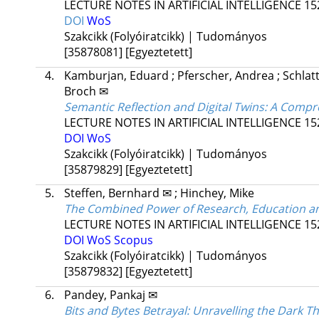
LECTURE NOTES IN ARTIFICIAL INTELLIGENCE
15
DOI
WoS
Szakcikk (Folyóiratcikk) | Tudományos
[35878081]
[Egyeztetett]
4.
Kamburjan, Eduard
;
Pferscher, Andrea
;
Schlat
Broch ✉
Semantic Reflection and Digital Twins: A Comp
LECTURE NOTES IN ARTIFICIAL INTELLIGENCE
15
DOI
WoS
Szakcikk (Folyóiratcikk) | Tudományos
[35879829]
[Egyeztetett]
5.
Steffen, Bernhard ✉
;
Hinchey, Mike
The Combined Power of Research, Education a
LECTURE NOTES IN ARTIFICIAL INTELLIGENCE
15
DOI
WoS
Scopus
Szakcikk (Folyóiratcikk) | Tudományos
[35879832]
[Egyeztetett]
6.
Pandey, Pankaj ✉
Bits and Bytes Betrayal: Unravelling the Dark 