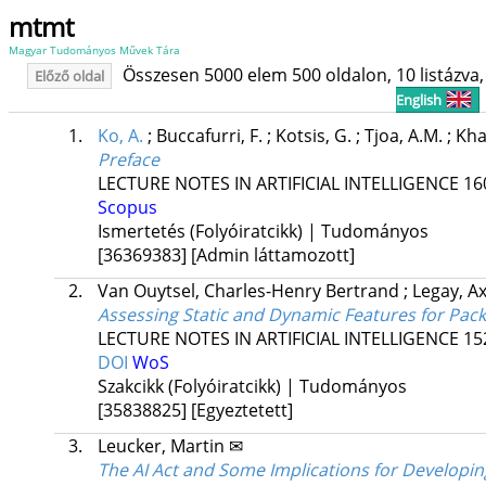
mtmt
Magyar Tudományos Művek Tára
Összesen 5000 elem 500 oldalon, 10 listázva, 
Előző oldal
English
1.
Ko, A.
;
Buccafurri, F.
;
Kotsis, G.
;
Tjoa, A.M.
;
Khal
Preface
LECTURE NOTES IN ARTIFICIAL INTELLIGENCE
16
Scopus
Ismertetés (Folyóiratcikk) | Tudományos
[36369383]
[Admin láttamozott]
2.
Van Ouytsel, Charles-Henry Bertrand
;
Legay, A
Assessing Static and Dynamic Features for Pack
LECTURE NOTES IN ARTIFICIAL INTELLIGENCE
15
DOI
WoS
Szakcikk (Folyóiratcikk) | Tudományos
[35838825]
[Egyeztetett]
3.
Leucker, Martin ✉
The AI Act and Some Implications for Developi