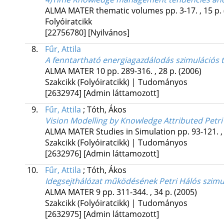
ALMA MATER
thematic volumes
pp. 3-17. , 15 p.
Folyóiratcikk
[22756780]
[Nyilvános]
8.
Fűr, Attila
A fenntartható energiagazdálodás szimulációs t
ALMA MATER
10
pp. 289-316. , 28 p.
(2006)
Szakcikk (Folyóiratcikk) | Tudományos
[2632974]
[Admin láttamozott]
9.
Fűr, Attila
;
Tóth, Ákos
Vision Modelling by Knowledge Attributed Petri
ALMA MATER
Studies in Simulation
pp. 93-121. ,
Szakcikk (Folyóiratcikk) | Tudományos
[2632976]
[Admin láttamozott]
10.
Fűr, Attila
;
Tóth, Ákos
Idegsejthálózat működésének Petri Hálós szimu
ALMA MATER
9
pp. 311-344. , 34 p.
(2005)
Szakcikk (Folyóiratcikk) | Tudományos
[2632975]
[Admin láttamozott]