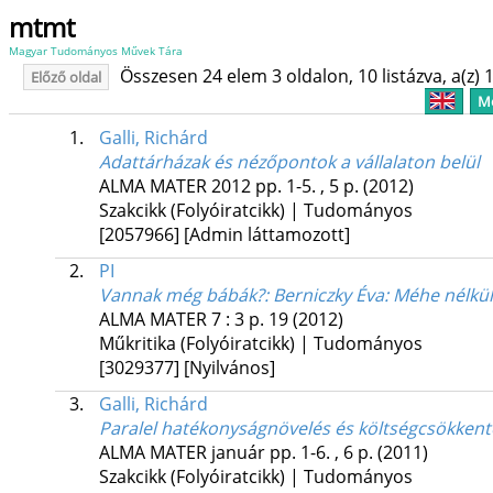
mtmt
Magyar Tudományos Művek Tára
Összesen 24 elem 3 oldalon, 10 listázva, a(z) 1
Előző oldal
Me
1.
Galli, Richárd
Adattárházak és nézőpontok a vállalaton belül
ALMA MATER
2012
pp. 1-5. , 5 p.
(2012)
Szakcikk (Folyóiratcikk) | Tudományos
[2057966]
[Admin láttamozott]
2.
PI
Vannak még bábák?
: Berniczky Éva: Méhe nélkü
ALMA MATER
7
:
3
p. 19
(2012)
Műkritika (Folyóiratcikk) | Tudományos
[3029377]
[Nyilvános]
3.
Galli, Richárd
Paralel hatékonyságnövelés és költségcsökkenté
ALMA MATER
január
pp. 1-6. , 6 p.
(2011)
Szakcikk (Folyóiratcikk) | Tudományos