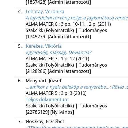
[1857428]
[Admin láttamozott]
4.
Lehotay, Veronika
A fajvédelmi törvény helye a jogkorlátozó rend
ALMA MATER
6
:
3
pp. 10-11. , 2 p.
(2011)
Szakcikk (Folyóiratcikk) | Tudományos
[1745279]
[Admin láttamozott]
5.
Kerekes, Viktória
Egyediség, másság. Deviancia?
ALMA MATER
7
:
1
p. 12
(2011)
Szakcikk (Folyóiratcikk) | Tudományos
[2128286]
[Admin láttamozott]
6.
Menyhárt, József
…amikor a nyelv beleköp a tenyerébe…
: Rövid „
ALMA MATER
5
:
3
p. 3
(2010)
Teljes dokumentum
Szakcikk (Folyóiratcikk) | Tudományos
[22786129]
[Nyilvános]
7.
Noszkay, Erzsébet
4)Time Knowledge management tendencies and 