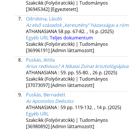
Szakcikk (Folyóiratcikk) | Tudományos
[36945342]
[Egyeztetett]
7.
Odrobina, László
Az első századok „keresztény” házasságai a róm
ATHANASIANA
58
pp. 67-82. , 16 p.
(2025)
Egyéb URL
Teljes dokumentum
Szakcikk (Folyóiratcikk) | Tudományos
[36996191]
[Admin láttamozott]
8.
Puskás, Attila
Arius redivivus? A Nikaiai Zsinat krisztológiájáv
ATHANASIANA
:
59.
pp. 55-80. , 26 p.
(2025)
Szakcikk (Folyóiratcikk) | Tudományos
[37073097]
[Admin láttamozott]
9.
Puskás, Bernadett
Az Apostolos Deészisz
ATHANASIANA
:
59
pp. 119-132. , 14 p.
(2025)
Egyéb URL
Szakcikk (Folyóiratcikk) | Tudományos
[36980892]
[Admin láttamozott]