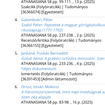
ATHANASIANA
58
pp. 99-111. , 13 p.
(2025)
Szakcikk (Folyóiratcikk) | Tudományos
[36366074]
[Egyeztetett]
4.
Galambvári, Péter
Szabó Péter: Fejezetek a magyar görögkatolikus
rítustagság (1771-1792)
ATHANASIANA
58
pp. 237-238. , 2 p.
(2025)
Recenzió/kritika (Folyóiratcikk) | Tudományos
[36366155]
[Egyeztetett]
5.
Jankáné, Puskás Bernadett
Golub Xénia: A grábóci ortodox monostor. Sze
ATHANASIANA
58
pp. 233-236. , 4 p.
(2025)
Teljes dokumentum
Ismertetés (Folyóiratcikk) | Tudományos
[36391453]
[Admin láttamozott]
6.
Orosz, István Mokiosz
A Háromszorszentnek, mint napi imádságnak az 
Isten oka alapján
ATHANASIANA
58
pp. 83-98. , 16 p.
(2025)