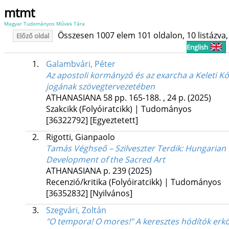
mtmt
Magyar Tudományos Művek Tára
Összesen 1007 elem 101 oldalon, 10 listázva, 
Előző oldal
English
1.
Galambvári, Péter
Az apostoli kormányzó és az exarcha a Keleti K
jogának szövegtervezetében
ATHANASIANA
58
pp. 165-188. , 24 p.
(2025)
Szakcikk (Folyóiratcikk) | Tudományos
[36322792]
[Egyeztetett]
2.
Rigotti, Gianpaolo
Tamás Véghseő – Szilveszter Terdik: Hungarian G
Development of the Sacred Art
ATHANASIANA
p. 239
(2025)
Recenzió/kritika (Folyóiratcikk) | Tudományos
[36352832]
[Nyilvános]
3.
Szegvári, Zoltán
"O tempora! O mores!" A keresztes hódítók erk