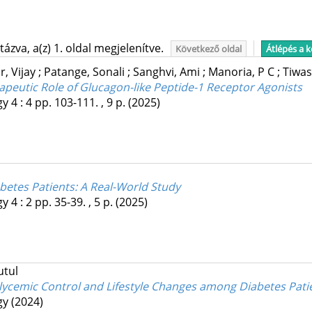
ázva, a(z) 1. oldal megjelenítve.
Következő oldal
Átlépés a 
r, Vijay
;
Patange, Sonali
;
Sanghvi, Ami
;
Manoria, P C
;
Tiwa
peutic Role of Glucagon-like Peptide-1 Receptor Agonists
gy
4
:
4
pp. 103-111. , 9 p.
(2025)
abetes Patients: A Real-World Study
gy
4
:
2
pp. 35-39. , 5 p.
(2025)
utul
ycemic Control and Lifestyle Changes among Diabetes Patie
gy
(2024)