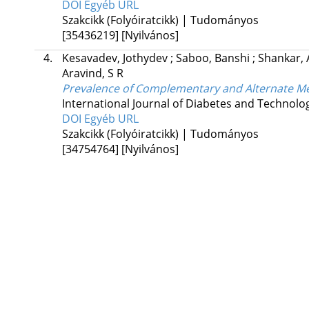
DOI
Egyéb URL
Szakcikk (Folyóiratcikk) | Tudományos
[35436219]
[Nyilvános]
4.
Kesavadev, Jothydev
;
Saboo, Banshi
;
Shankar,
Aravind, S R
Prevalence of Complementary and Alternate Med
International Journal of Diabetes and Technolo
DOI
Egyéb URL
Szakcikk (Folyóiratcikk) | Tudományos
[34754764]
[Nyilvános]