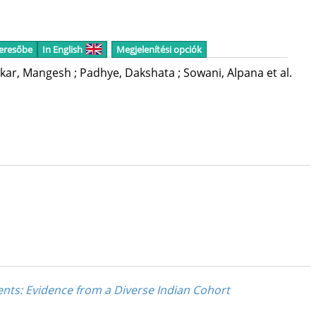
keresőbe
In English
Megjelenítési opciók
skar, Mangesh
;
Padhye, Dakshata
;
Sowani, Alpana
et al.
nts: Evidence from a Diverse Indian Cohort