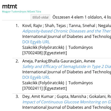
mtmt
Magyar Tudományos Művek Tára
Összesen 4 elem 1 oldalon, 4 list
Előző oldal
1.
Kovil, Rajiv
;
Shah, Tejas
;
Tanna, Snehal
;
Negalu
Adiposity-based Chronic Diseases and the Thera
International Journal of Diabetes and Technolo
DOI
Egyéb URL
Szakcikk (Folyóiratcikk) | Tudományos
[37002408]
[Egyeztetett]
2.
Aneja, Pankaj;Bhalla Gaurav;Jain, Avnee
Safety and Efficacy of Semaglutide in Type 2 Di
International Journal of Diabetes and Technolo
DOI
Egyéb URL
Szakcikk (Folyóiratcikk) | Tudományos
[37002411]
[Egyeztetett]
3.
Dey, Amit Kumar
;
Gupta, Manisha
;
Gokalani, R
Impact of Continuous Glucose Monitoring on Gl
International Journal of Diabetes and Technolo