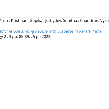
 Arun
;
Krishnan, Gopika
;
Jothydev, Sunitha
;
Chandran, Vys
icine Use among People with Diabetes in Kerala, India
gy
2
:
3
pp. 85-89. , 5 p.
(2023)