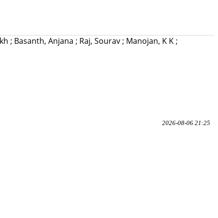
akh
;
Basanth, Anjana
;
Raj, Sourav
;
Manojan, K K
;
2026-08-06 21:25