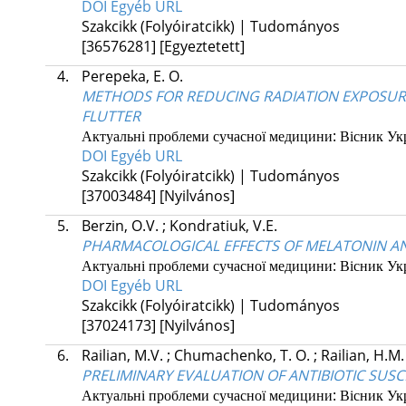
DOI
Egyéb URL
Szakcikk (Folyóiratcikk) | Tudományos
[36576281]
[Egyeztetett]
4.
Perepeka, E. O.
METHODS FOR REDUCING RADIATION EXPOSURE
FLUTTER
Актуальні проблеми сучасної медицини: Вісник Укра
DOI
Egyéb URL
Szakcikk (Folyóiratcikk) | Tudományos
[37003484]
[Nyilvános]
5.
Berzin, O.V.
;
Kondratiuk, V.E.
PHARMACOLOGICAL EFFECTS OF MELATONIN AND
Актуальні проблеми сучасної медицини: Вісник Укра
DOI
Egyéb URL
Szakcikk (Folyóiratcikk) | Tudományos
[37024173]
[Nyilvános]
6.
Railian, M.V.
;
Chumachenko, T. O.
;
Railian, H.M.
PRELIMINARY EVALUATION OF ANTIBIOTIC SUS
Актуальні проблеми сучасної медицини: Вісник Укра