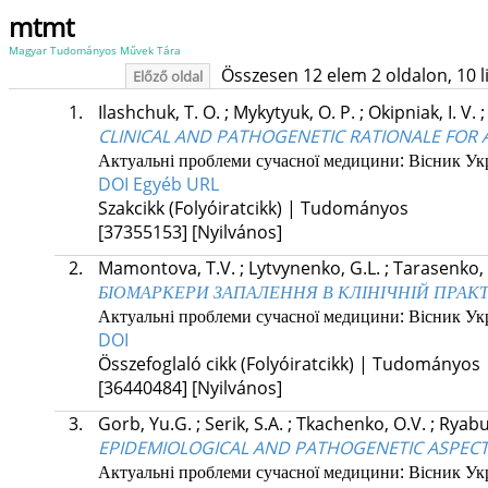
mtmt
Magyar Tudományos Művek Tára
Összesen 12 elem 2 oldalon, 10 lis
Előző oldal
1.
Ilashchuk, T. O.
;
Mykytyuk, O. P.
;
Okipniak, I. V.
CLINICAL AND PATHOGENETIC RATIONALE FOR 
Актуальні проблеми сучасної медицини: Вісник Укра
DOI
Egyéb URL
Szakcikk (Folyóiratcikk) | Tudományos
[37355153]
[Nyilvános]
2.
Mamontova, T.V.
;
Lytvynenko, G.L.
;
Tarasenko,
БІОМАРКЕРИ ЗАПАЛЕННЯ В КЛІНІЧНІЙ ПРАК
Актуальні проблеми сучасної медицини: Вісник Укра
DOI
Összefoglaló cikk (Folyóiratcikk) | Tudományos
[36440484]
[Nyilvános]
3.
Gorb, Yu.G.
;
Serik, S.A.
;
Tkachenko, O.V.
;
Ryabu
EPIDEMIOLOGICAL AND PATHOGENETIC ASPECTS 
Актуальні проблеми сучасної медицини: Вісник Укра