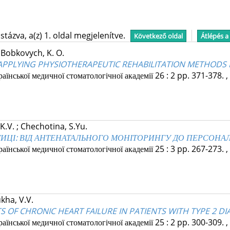
tázva, a(z) 1. oldal megjelenítve.
Következő oldal
Átlépés a
;
Bobkovych, K. O.
APPLYING PHYSIOTHERAPEUTIC REHABILITATION METHODS 
їнської медичної стоматологічної академії
26
:
2
pp. 371-378. ,
 K.V.
;
Chechotina, S.Yu.
ТИЦІ: ВІД АНТЕНАТАЛЬНОГО МОНІТОРИНГУ ДО ПЕРСОН
їнської медичної стоматологічної академії
25
:
3
pp. 267-273. ,
kha, V.V.
OF CHRONIC HEART FAILURE IN PATIENTS WITH TYPE 2 DI
їнської медичної стоматологічної академії
25
:
2
pp. 300-309. ,