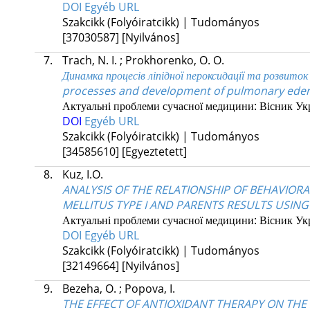
DOI
Egyéb URL
Szakcikk (Folyóiratcikk) | Tudományos
[37030587]
[Nyilvános]
7.
Trach, N. I.
;
Prokhorenko, O. O.
Динамка процесів ліпідної пероксидації та розвито
processes and development of pulmonary edema f
Актуальні проблеми сучасної медицини: Вісник Укра
DOI
Egyéb URL
Szakcikk (Folyóiratcikk) | Tudományos
[34585610]
[Egyeztetett]
8.
Kuz, I.O.
ANALYSIS OF THE RELATIONSHIP OF BEHAVIOR
MELLITUS TYPE I AND PARENTS RESULTS USIN
Актуальні проблеми сучасної медицини: Вісник Укра
DOI
Egyéb URL
Szakcikk (Folyóiratcikk) | Tudományos
[32149664]
[Nyilvános]
9.
Bezeha, O.
;
Popova, I.
THE EFFECT OF ANTIOXIDANT THERAPY ON THE 