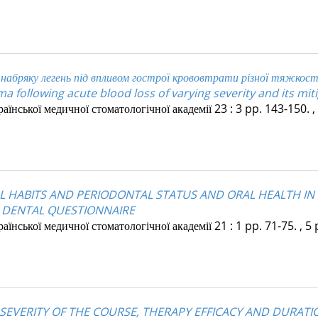
к набряку легень під впливом гострої крововтрати різної тяжкост
ollowing acute blood loss of varying severity and its miti
їнської медичної стоматологічної академії
23
:
3
pp. 143-150. ,
AL HABITS AND PERIODONTAL STATUS AND ORAL HEALTH IN
G DENTAL QUESTIONNAIRE
їнської медичної стоматологічної академії
21
:
1
pp. 71-75. , 5 
SEVERITY OF THE COURSE, THERAPY EFFICACY AND DURATIO