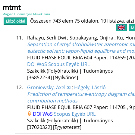
mtmt
Magyar Tudományos Művek Tára
Összesen 743 elem 75 oldalon, 10 listázva, a(z) 
Előző oldal
Me
11.
Rahayu, Serli Dwi
;
Sopakayang, Onjira
;
Ku, Ho
Separation of ethyl alcohol/water azeotropic mi
eutectic solvent: vapor-liquid equilibria and mo
FLUID PHASE EQUILIBRIA
604
Paper: 114659
(20
DOI
WoS
Scopus
Egyéb URL
Szakcikk (Folyóiratcikk) | Tudományos
[36852234]
[Nyilvános]
12.
Groniewsky, Axel ✉
;
Hégely, László
Prediction of temperature-entropy diagram clas
contribution methods
FLUID PHASE EQUILIBRIA
607
Paper: 114705 , 9 
DOI
WoS
Scopus
Egyéb URL
Szakcikk (Folyóiratcikk) | Tudományos
[37020322]
[Egyeztetett]