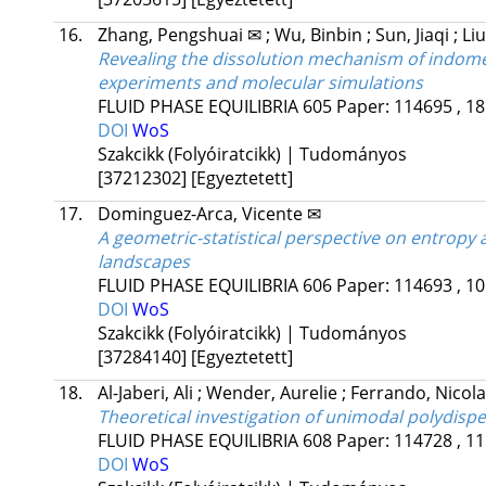
16.
Zhang, Pengshuai ✉
;
Wu, Binbin
;
Sun, Jiaqi
;
Li
Revealing the dissolution mechanism of indomet
experiments and molecular simulations
FLUID PHASE EQUILIBRIA
605
Paper: 114695 , 18
DOI
WoS
Szakcikk (Folyóiratcikk) | Tudományos
[37212302]
[Egyeztetett]
17.
Dominguez-Arca, Vicente ✉
A geometric-statistical perspective on entropy
landscapes
FLUID PHASE EQUILIBRIA
606
Paper: 114693 , 10
DOI
WoS
Szakcikk (Folyóiratcikk) | Tudományos
[37284140]
[Egyeztetett]
18.
Al-Jaberi, Ali
;
Wender, Aurelie
;
Ferrando, Nicol
Theoretical investigation of unimodal polydispe
FLUID PHASE EQUILIBRIA
608
Paper: 114728 , 11
DOI
WoS