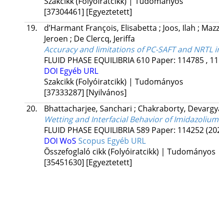
Szakcikk (Folyóiratcikk) | Tudományos
[37304461]
[Egyeztetett]
19.
d’Harmant François, Elisabetta
;
Joos, Ilah
;
Mazz
Jeroen
;
De Clercq, Jeriffa
Accuracy and limitations of PC-SAFT and NRTL i
FLUID PHASE EQUILIBRIA
610
Paper: 114785 , 11
DOI
Egyéb URL
Szakcikk (Folyóiratcikk) | Tudományos
[37333287]
[Nyilvános]
20.
Bhattacharjee, Sanchari
;
Chakraborty, Devarg
Wetting and Interfacial Behavior of Imidazoliu
FLUID PHASE EQUILIBRIA
589
Paper: 114252
(20
DOI
WoS
Scopus
Egyéb URL
Összefoglaló cikk (Folyóiratcikk) | Tudományos
[35451630]
[Egyeztetett]