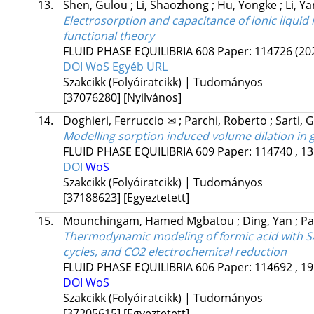
13.
Shen, Gulou
;
Li, Shaozhong
;
Hu, Yongke
;
Li, Y
Electrosorption and capacitance of ionic liqui
functional theory
FLUID PHASE EQUILIBRIA
608
Paper: 114726
(20
DOI
WoS
Egyéb URL
Szakcikk (Folyóiratcikk) | Tudományos
[37076280]
[Nyilvános]
14.
Doghieri, Ferruccio ✉
;
Parchi, Roberto
;
Sarti, 
Modelling sorption induced volume dilation in
FLUID PHASE EQUILIBRIA
609
Paper: 114740 , 13
DOI
WoS
Szakcikk (Folyóiratcikk) | Tudományos
[37188623]
[Egyeztetett]
15.
Mounchingam, Hamed Mgbatou
;
Ding, Yan
;
Pa
Thermodynamic modeling of formic acid with S
cycles, and CO2 electrochemical reduction
FLUID PHASE EQUILIBRIA
606
Paper: 114692 , 19
DOI
WoS
Szakcikk (Folyóiratcikk) | Tudományos
[37205615]
[Egyeztetett]