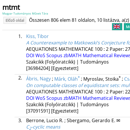
mtmt
Magyar Tudományos Művek Tára
Összesen 806 elem 81 oldalon, 10 listázva, a(z) 
Előző oldal
Me
1.
Kiss, Tibor
A Counterexample to Matkowski’s Conjecture fo
AEQUATIONES MATHEMATICAE
100
:
2
Paper: 27
DOI
WoS
Scopus
zbMATH
Mathematical Review
Szakcikk (Folyóiratcikk) | Tudományos
[36984204]
[Egyeztetett]
2.
*
*
Ábris, Nagy
;
Márk, Oláh
;
Myroslav, Stoika
;
Cs
On computable classes of equidistant sets: mult
AEQUATIONES MATHEMATICAE
100
:
2
Paper: 2
DOI
WoS
Scopus
zbMATH
Mathematical Review
Szakcikk (Folyóiratcikk) | Tudományos
[37091591]
[Egyeztetett]
3.
Berrone, Lucio R.
;
Sbergamo, Gerardo E. ✉
C
-cyclic means
2