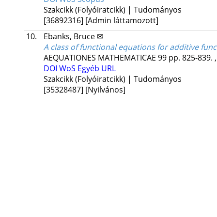
Szakcikk (Folyóiratcikk) | Tudományos
[36892316]
[Admin láttamozott]
10.
Ebanks, Bruce ✉
A class of functional equations for additive fun
AEQUATIONES MATHEMATICAE
99
pp. 825-839. 
DOI
WoS
Egyéb URL
Szakcikk (Folyóiratcikk) | Tudományos
[35328487]
[Nyilvános]