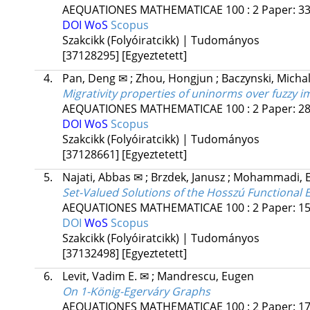
AEQUATIONES MATHEMATICAE
100
:
2
Paper: 33
DOI
WoS
Scopus
Szakcikk (Folyóiratcikk) | Tudományos
[37128295]
[Egyeztetett]
4.
Pan, Deng ✉
;
Zhou, Hongjun
;
Baczynski, Micha
Migrativity properties of uninorms over fuzzy i
AEQUATIONES MATHEMATICAE
100
:
2
Paper: 28
DOI
WoS
Scopus
Szakcikk (Folyóiratcikk) | Tudományos
[37128661]
[Egyeztetett]
5.
Najati, Abbas ✉
;
Brzdek, Janusz
;
Mohammadi, 
Set-Valued Solutions of the Hosszú Functional 
AEQUATIONES MATHEMATICAE
100
:
2
Paper: 15
DOI
WoS
Scopus
Szakcikk (Folyóiratcikk) | Tudományos
[37132498]
[Egyeztetett]
6.
Levit, Vadim E. ✉
;
Mandrescu, Eugen
On 1-König-Egerváry Graphs
AEQUATIONES MATHEMATICAE
100
:
2
Paper: 17