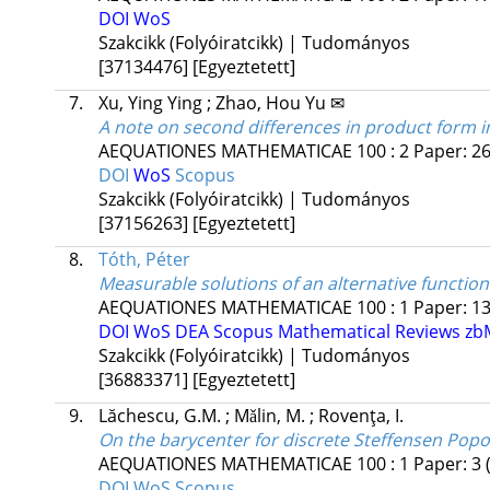
DOI
WoS
Szakcikk (Folyóiratcikk) | Tudományos
[37134476]
[Egyeztetett]
7.
Xu, Ying Ying
;
Zhao, Hou Yu ✉
A note on second differences in product form i
AEQUATIONES MATHEMATICAE
100
:
2
Paper: 26
DOI
WoS
Scopus
Szakcikk (Folyóiratcikk) | Tudományos
[37156263]
[Egyeztetett]
8.
Tóth, Péter
Measurable solutions of an alternative functio
AEQUATIONES MATHEMATICAE
100
:
1
Paper: 1
DOI
WoS
DEA
Scopus
Mathematical Reviews
zb
Szakcikk (Folyóiratcikk) | Tudományos
[36883371]
[Egyeztetett]
9.
Lăchescu, G.M.
;
Mǎlin, M.
;
Rovenţa, I.
On the barycenter for discrete Steffensen Pop
AEQUATIONES MATHEMATICAE
100
:
1
Paper: 3
DOI
WoS
Scopus