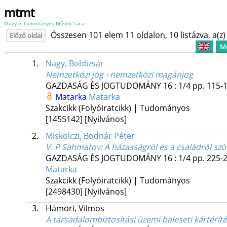
mtmt
Magyar Tudományos Művek Tára
Összesen 101 elem 11 oldalon, 10 listázva, a(z) 
Előző oldal
Me
1.
Nagy, Boldizsár
Nemzetközi jog - nemzetközi magánjog
GAZDASÁG ÉS JOGTUDOMÁNY
16
:
1/4
pp. 115-1
Matarka
Matarka
Szakcikk (Folyóiratcikk) | Tudományos
[1455142]
[Nyilvános]
2.
Miskolczi, Bodnár Péter
V. P Sahmatov: A házasságról és a családról szó
GAZDASÁG ÉS JOGTUDOMÁNY
16
:
1/4
pp. 225-2
Matarka
Szakcikk (Folyóiratcikk) | Tudományos
[2498430]
[Nyilvános]
3.
Hámori, Vilmos
A társadalombiztosítási üzemi baleseti kártérít