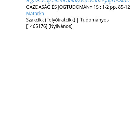
A gazdaság állami befolyásolásának jogi eszköze
GAZDASÁG ÉS JOGTUDOMÁNY
15
:
1-2
pp. 85-12
Matarka
Szakcikk (Folyóiratcikk) | Tudományos
[1465176]
[Nyilvános]