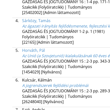
GAZDASÁG ÉS JOGTUDOMÁNY
16
:
1-4
pp. 171-1
Szakcikk (Folyóiratcikk) | Tudományos
[25402002]
[Admin láttamozott]
4.
Sárközy, Tamás
Az ágazati irányítás fejlődésmenete, fejlesztési 
GAZDASÁG ÉS JOGTUDOMÁNY
1-2
p. 1
(1981)
Folyóiratcikk | Tudományos
[22165]
[Admin láttamozott]
5.
Horváth, Pál
Az Unió (a Szovjetunió) kialakulásának 60 éves é
GAZDASÁG ÉS JOGTUDOMÁNY
15
:
2-3
pp. 343-3
Szakcikk (Folyóiratcikk) | Tudományos
[1454029]
[Nyilvános]
6.
Kulcsár, Kálmán
A jogrendszerek fejlődési problémái
GAZDASÁG ÉS JOGTUDOMÁNY
15
:
2-3
pp. 289-3
Szakcikk (Folyóiratcikk) | Tudományos
[26248040]
[Nyilvános]
7.
Sajó, András