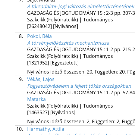
A társadalmi–jogi változás elmélettörténetének 
GAZDASÁG ÉS JOGTUDOMÁNY
15
:
2-3
pp. 307-3
Szakcikk (Folyóiratcikk) | Tudományos
[26248042]
[Nyilvános]
8.
Pokol, Béla
A törvényelőkészítés mechanizmusa
GAZDASÁG ÉS JOGTUDOMÁNY
15
:
1-2
pp. 215-2
Szakcikk (Folyóiratcikk) | Tudományos
[1321952]
[Egyeztetett]
Nyilvános idéző összesen: 20, Független: 20, Füg
9.
Vékás, Lajos
Fogyasztóvédelem a fejlett tőkés országokban
GAZDASÁG ÉS JOGTUDOMÁNY
15
:
1-2
pp. 57-84
Matarka
Szakcikk (Folyóiratcikk) | Tudományos
[1463527]
[Nyilvános]
Nyilvános idéző összesen: 2, Független: 2, Függő:
10.
Harmathy, Attila