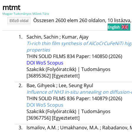
mtmt
Magyar Tudományos Művek Tára
Összesen 2600 elem 260 oldalon, 10 listázva, 
Előző oldal
English
1.
Sachin, Sachin
;
Kumar, Ajay
Ti-rich thin film synthesis of AlCoCrCuFeNiTi h
properties
THIN SOLID FILMS
834
Paper: 140850
(2026)
DOI
WoS
Scopus
Szakcikk (Folyóiratcikk) | Tudományos
[36895362]
[Egyeztetett]
2.
Bae, Gihyeok
;
Lee, Seung Ryul
Influence of NH3 in-situ annealing on diffusion-
THIN SOLID FILMS
836
Paper: 140879
(2026)
DOI
WoS
Scopus
Szakcikk (Folyóiratcikk) | Tudományos
[36967756]
[Egyeztetett]
3.
Ismailov, A.M.
;
Umakhanov, M.A.
;
Rabadanov, 