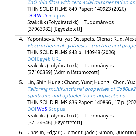
ZnO thin films with zero axial misorientation 
THIN SOLID FILMS
840
Paper: 140923
(2026)
DOI
WoS
Scopus
Szakcikk (Folyóiratcikk) | Tudományos
[37063982]
[Egyeztetett]
4.
Yapontseva, Yuliya
;
Ostapets, Olena
;
Rud, Ale
Electrochemical synthesis, structure and prope
THIN SOLID FILMS
843
p. 140948
(2026)
DOI
Egyéb URL
Szakcikk (Folyóiratcikk) | Tudományos
[37100359]
[Admin láttamozott]
5.
Lin, Shih-Hung
;
Chang, Yung-Huang
;
Chen, Yu
Tailoring multifunctional properties of Co80La2
spintronic and optoelectronic applications
THIN SOLID FILMS
836
Paper: 140866 , 17 p.
(202
DOI
WoS
Scopus
Szakcikk (Folyóiratcikk) | Tudományos
[37124646]
[Egyeztetett]
6.
Chaslin, Edgar
;
Clement, Jade
;
Simon, Quentin