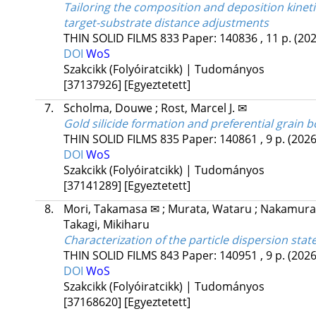
Tailoring the composition and deposition kinet
target-substrate distance adjustments
THIN SOLID FILMS
833
Paper: 140836 , 11 p.
(202
DOI
WoS
Szakcikk (Folyóiratcikk) | Tudományos
[37137926]
[Egyeztetett]
7.
Scholma, Douwe
;
Rost, Marcel J. ✉
Gold silicide formation and preferential grain
THIN SOLID FILMS
835
Paper: 140861 , 9 p.
(2026
DOI
WoS
Szakcikk (Folyóiratcikk) | Tudományos
[37141289]
[Egyeztetett]
8.
Mori, Takamasa ✉
;
Murata, Wataru
;
Nakamura,
Takagi, Mikiharu
Characterization of the particle dispersion stat
THIN SOLID FILMS
843
Paper: 140951 , 9 p.
(2026
DOI
WoS
Szakcikk (Folyóiratcikk) | Tudományos
[37168620]
[Egyeztetett]