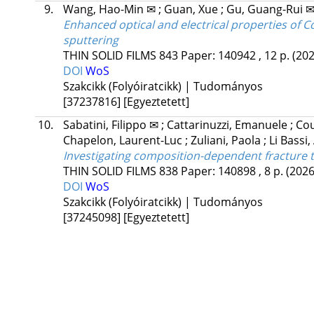
9.
Wang, Hao-Min ✉
;
Guan, Xue
;
Gu, Guang-Rui 
Enhanced optical and electrical properties of 
sputtering
THIN SOLID FILMS
843
Paper: 140942 , 12 p.
(202
DOI
WoS
Szakcikk (Folyóiratcikk) | Tudományos
[37237816]
[Egyeztetett]
10.
Sabatini, Filippo ✉
;
Cattarinuzzi, Emanuele
;
Cou
Chapelon, Laurent-Luc
;
Zuliani, Paola
;
Li Bassi
Investigating composition-dependent fracture tou
THIN SOLID FILMS
838
Paper: 140898 , 8 p.
(2026
DOI
WoS
Szakcikk (Folyóiratcikk) | Tudományos
[37245098]
[Egyeztetett]