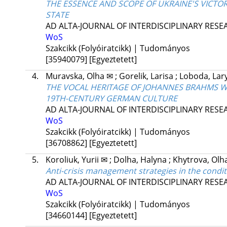
THE ESSENCE AND SCOPE OF UKRAINE'S VICTOR
STATE
AD ALTA-JOURNAL OF INTERDISCIPLINARY RES
WoS
Szakcikk (Folyóiratcikk) | Tudományos
[35940079]
[Egyeztetett]
4.
Muravska, Olha ✉
;
Gorelik, Larisa
;
Loboda, Lar
THE VOCAL HERITAGE OF JOHANNES BRAHMS WI
19TH-CENTURY GERMAN CULTURE
AD ALTA-JOURNAL OF INTERDISCIPLINARY RES
WoS
Szakcikk (Folyóiratcikk) | Tudományos
[36708862]
[Egyeztetett]
5.
Koroliuk, Yurii ✉
;
Dolha, Halyna
;
Khytrova, Olh
Anti-crisis management strategies in the condi
AD ALTA-JOURNAL OF INTERDISCIPLINARY RES
WoS
Szakcikk (Folyóiratcikk) | Tudományos
[34660144]
[Egyeztetett]