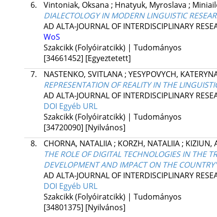
6.
Vintoniak, Oksana
;
Hnatyuk, Myroslava
;
Miniai
DIALECTOLOGY IN MODERN LINGUISTIC RESEA
AD ALTA-JOURNAL OF INTERDISCIPLINARY RES
WoS
Szakcikk (Folyóiratcikk) | Tudományos
[34661452]
[Egyeztetett]
7.
NASTENKO, SVITLANA
;
YESYPOVYCH, KATERYN
REPRESENTATION OF REALITY IN THE LINGUIST
AD ALTA-JOURNAL OF INTERDISCIPLINARY RES
DOI
Egyéb URL
Szakcikk (Folyóiratcikk) | Tudományos
[34720090]
[Nyilvános]
8.
CHORNA, NATALIIA
;
KORZH, NATALIIA
;
KIZIUN,
THE ROLE OF DIGITAL TECHNOLOGIES IN THE 
DEVELOPMENT AND IMPACT ON THE COUNTRY
AD ALTA-JOURNAL OF INTERDISCIPLINARY RES
DOI
Egyéb URL
Szakcikk (Folyóiratcikk) | Tudományos
[34801375]
[Nyilvános]