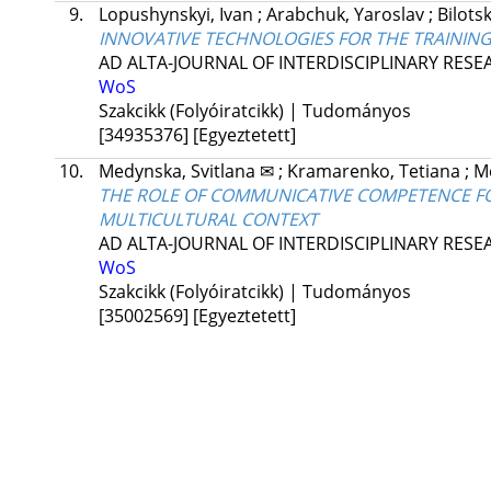
9.
Lopushynskyi, Ivan
;
Arabchuk, Yaroslav
;
Bilots
INNOVATIVE TECHNOLOGIES FOR THE TRAINING 
AD ALTA-JOURNAL OF INTERDISCIPLINARY RES
WoS
Szakcikk (Folyóiratcikk) | Tudományos
[34935376]
[Egyeztetett]
10.
Medynska, Svitlana ✉
;
Kramarenko, Tetiana
;
M
THE ROLE OF COMMUNICATIVE COMPETENCE FO
MULTICULTURAL CONTEXT
AD ALTA-JOURNAL OF INTERDISCIPLINARY RES
WoS
Szakcikk (Folyóiratcikk) | Tudományos
[35002569]
[Egyeztetett]