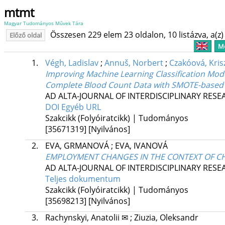
mtmt
Magyar Tudományos Művek Tára
Összesen 229 elem 23 oldalon, 10 listázva, a(z) 
Előző oldal
Me
1.
Végh, Ladislav
;
Annuš, Norbert
;
Czakóová, Kris
Improving Machine Learning Classification Mod
Complete Blood Count Data with SMOTE-based
AD ALTA-JOURNAL OF INTERDISCIPLINARY RES
DOI
Egyéb URL
Szakcikk (Folyóiratcikk) | Tudományos
[35671319]
[Nyilvános]
2.
EVA, GRMANOVÁ
;
EVA, IVANOVÁ
EMPLOYMENT CHANGES IN THE CONTEXT OF C
AD ALTA-JOURNAL OF INTERDISCIPLINARY RES
Teljes dokumentum
Szakcikk (Folyóiratcikk) | Tudományos
[35698213]
[Nyilvános]
3.
Rachynskyi, Anatolii ✉
;
Ziuzia, Oleksandr