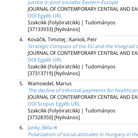
justice in post-socialist Eastern Europe
JOURNAL OF CONTEMPORARY CENTRAL AND EA
DOI
Egyéb URL
Szakcikk (Folyóiratcikk) | Tudományos
[37133933]
[Nyilvános]
4.
Kováčik, Timotej
;
Kaniok, Petr
Strategic Compass of the EU and the Visegrad c
JOURNAL OF CONTEMPORARY CENTRAL AND EA
DOI
Egyéb URL
Szakcikk (Folyóiratcikk) | Tudományos
[37313719]
[Nyilvános]
5.
Wamsiedel, Marius
The decline of informal payments for healthcar
JOURNAL OF CONTEMPORARY CENTRAL AND EA
DOI
Scopus
Egyéb URL
Szakcikk (Folyóiratcikk) | Tudományos
[37328350]
[Nyilvános]
6.
Janky, Béla ✉
Polarization of social attitudes in Hungary in t