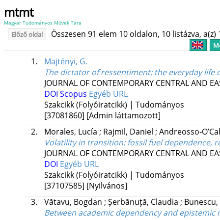
mtmt
Magyar Tudományos Művek Tára
Összesen 91 elem 10 oldalon, 10 listázva, a(z) 
Előző oldal
Me
1.
Majtényi, G.
The dictator of ressentiment: the everyday life 
JOURNAL OF CONTEMPORARY CENTRAL AND EA
DOI
Scopus
Egyéb URL
Szakcikk (Folyóiratcikk) | Tudományos
[37081860]
[Admin láttamozott]
2.
Morales, Lucía
;
Rajmil, Daniel
;
Andreosso-O’Cal
Volatility in transition: fossil fuel dependence,
JOURNAL OF CONTEMPORARY CENTRAL AND EA
DOI
Egyéb URL
Szakcikk (Folyóiratcikk) | Tudományos
[37107585]
[Nyilvános]
3.
Vătavu, Bogdan
;
Șerbănuță, Claudia
;
Bunescu,
Between academic dependency and epistemic mar