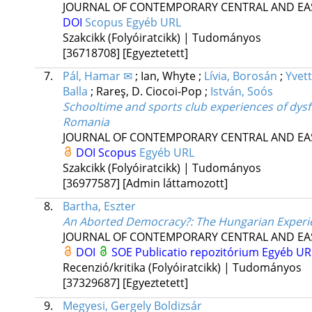
JOURNAL OF CONTEMPORARY CENTRAL AND EA
DOI
Scopus
Egyéb URL
Szakcikk (Folyóiratcikk) | Tudományos
[36718708]
[Egyeztetett]
7.
Pál, Hamar ✉
;
Ian, Whyte
;
Lívia, Borosán
;
Yvet
Balla
;
Rareş, D. Ciocoi-Pop
;
István, Soós
Schooltime and sports club experiences of dys
Romania
JOURNAL OF CONTEMPORARY CENTRAL AND EA
DOI
Scopus
Egyéb URL
Szakcikk (Folyóiratcikk) | Tudományos
[36977587]
[Admin láttamozott]
8.
Bartha, Eszter
An Aborted Democracy?: The Hungarian Experi
JOURNAL OF CONTEMPORARY CENTRAL AND EA
DOI
SOE Publicatio repozitórium
Egyéb UR
Recenzió/kritika (Folyóiratcikk) | Tudományos
[37329687]
[Egyeztetett]
9.
Megyesi, Gergely Boldizsár