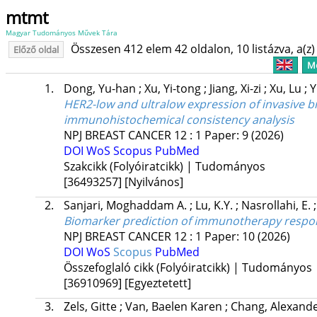
mtmt
Magyar Tudományos Művek Tára
Összesen 412 elem 42 oldalon, 10 listázva, a(z) 
Előző oldal
Me
1.
Dong, Yu-han
;
Xu, Yi-tong
;
Jiang, Xi-zi
;
Xu, Lu
;
Y
HER2-low and ultralow expression of invasive b
immunohistochemical consistency analysis
NPJ BREAST CANCER
12
:
1
Paper: 9
(2026)
DOI
WoS
Scopus
PubMed
Szakcikk (Folyóiratcikk) | Tudományos
[36493257]
[Nyilvános]
2.
Sanjari, Moghaddam A.
;
Lu, K.Y.
;
Nasrollahi, E.
Biomarker prediction of immunotherapy respons
NPJ BREAST CANCER
12
:
1
Paper: 10
(2026)
DOI
WoS
Scopus
PubMed
Összefoglaló cikk (Folyóiratcikk) | Tudományos
[36910969]
[Egyeztetett]
3.
Zels, Gitte
;
Van, Baelen Karen
;
Chang, Alexande