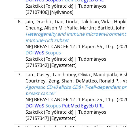
Szakcikk (Folyóiratcikk) | Tudományos
[37107406]
[Nyilvános]
6.
Jain, Drashti
;
Liao, Linda
;
Talebian, Vida
;
Hopki
Cheung, Alison M.
;
Yaffe, Martin
;
Bartlett, John
Heterogeneity and immune microenvironment of 
immune-rich subset
NPJ BREAST CANCER
12
:
1
Paper: 56 , 10 p.
(202
DOI
WoS
Scopus
Szakcikk (Folyóiratcikk) | Tudományos
[37157342]
[Egyeztetett]
7.
Lam, Casey
;
Lanchoney, Olivia
;
Maddipatla, Vi
Courtney
;
Zeng, Shan
;
DeMatteo, Ronald P.
;
V
Agonistic CD40 elicits CD8+ T-cell-dependent 
breast cancer
NPJ BREAST CANCER
12
:
1
Paper: 25 , 11 p.
(202
DOI
WoS
Scopus
PubMed
Egyéb URL
Szakcikk (Folyóiratcikk) | Tudományos
[37157347]
[Egyeztetett]