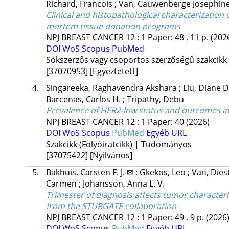
Richard, Francois
;
Van, Cauwenberge Josephin
Clinical and histopathological characterization 
mortem tissue donation programs
NPJ BREAST CANCER
12
:
1
Paper: 48 , 11 p.
(202
DOI
WoS
Scopus
PubMed
Sokszerzős vagy csoportos szerzőségű szakcikk
[37070953]
[Egyeztetett]
4.
Singareeka, Raghavendra Akshara
;
Liu, Diane 
Barcenas, Carlos H.
;
Tripathy, Debu
Prevalence of HER2-low status and outcomes in
NPJ BREAST CANCER
12
:
1
Paper: 40
(2026)
DOI
WoS
Scopus
PubMed
Egyéb URL
Szakcikk (Folyóiratcikk) | Tudományos
[37075422]
[Nyilvános]
5.
Bakhuis, Carsten F. J. ✉
;
Gkekos, Leo
;
Van, Diest
Carmen
;
Johansson, Anna L. V.
Trimester of diagnosis affects tumor characteris
from the STURGATE collaboration
NPJ BREAST CANCER
12
:
1
Paper: 49 , 9 p.
(2026
DOI
WoS
Scopus
PubMed
Egyéb URL