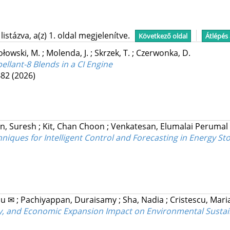
stázva, a(z) 1. oldal megjelenítve.
Következő oldal
Átlépés
łowski, M.
;
Molenda, J.
;
Skrzek, T.
;
Czerwonka, D.
llant-8 Blends in a CI Engine
482
(2026)
n, Suresh
;
Kit, Chan Choon
;
Venkatesan, Elumalai Perumal
chniques for Intelligent Control and Forecasting in Energy 
cu ✉
;
Pachiyappan, Duraisamy
;
Sha, Nadia
;
Cristescu, Mari
y, and Economic Expansion Impact on Environmental Sustaina