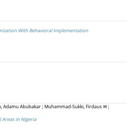
timization With Behavioral Implementation
u, Adamu Abubakar
;
Muhammad-Sukki, Firdaus ✉
;
 Areas in Nigeria