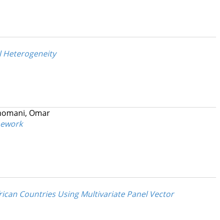
l Heterogeneity
momani, Omar
mework
an Countries Using Multivariate Panel Vector