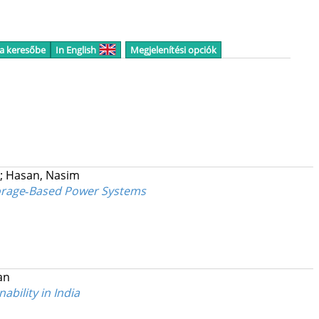
 a keresőbe
In English
Megjelenítési opciók
;
Hasan, Nasim
Storage‐Based Power Systems
an
bility in India