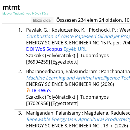
mtmt
Magyar Tudományos Művek Tára
Összesen 234 elem 24 oldalon, 10 li
Előző oldal
1.
Pawlak, G.
;
Kosiuczenko, K.
;
Płochocki, P.
;
Weso
Combustion of Waste Rapeseed Oil and Jet Prope
ENERGY SCIENCE & ENGINEERING
15
Paper: 70
DOI
WoS
Scopus
Egyéb URL
Szakcikk (Folyóiratcikk) | Tudományos
[36994259]
[Egyeztetett]
2.
Bharaneedharan, Balasundaram
;
Panchanatha
Machine Learning and Artificial Intelligence Te
ENERGY SCIENCE & ENGINEERING
(2026)
DOI
WoS
Szakcikk (Folyóiratcikk) | Tudományos
[37026956]
[Egyeztetett]
3.
Manigandan, Palanisamy
;
Magdalena, Radules
Renewable Energy Use, Agricultural Productivit
ENERGY SCIENCE & ENGINEERING
, 13 p.
(2026)