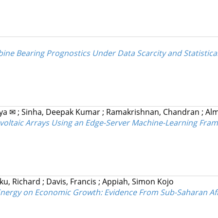
ine Bearing Prognostics Under Data Scarcity and Statistica
mya ✉
;
Sinha, Deepak Kumar
;
Ramakrishnan, Chandran
;
Al
ovoltaic Arrays Using an Edge-Server Machine-Learning Fra
ku, Richard
;
Davis, Francis
;
Appiah, Simon Kojo
ergy on Economic Growth: Evidence From Sub-Saharan Afric