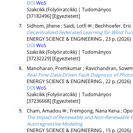
DOI
WoS
Szakcikk (Folyóiratcikk) | Tudományos
[37182496]
[Egyeztetett]
7.
Sidhom, Jihene
;
Saidi, Lotfi ✉
;
Bechhoefer, Eric
Decentralized Federated Learning for Wind Turb
ENERGY SCIENCE & ENGINEERING
, 23 p.
(2026)
DOI
WoS
Szakcikk (Folyóiratcikk) | Tudományos
[37232229]
[Egyeztetett]
8.
Manoharan, Premkumar
;
Ravichandran, Sow
Real-Time Data-Driven Fault Diagnosis of Phot
ENERGY SCIENCE & ENGINEERING
, 22 p.
(2026)
DOI
WoS
Szakcikk (Folyóiratcikk) | Tudományos
[37236668]
[Egyeztetett]
9.
Cham, Amadou ✉
;
Frempong, Nana Kena
;
Opo
The Impact of Renewable and Non-Renewable En
Autoregressive Modeling
ENERGY SCIENCE & ENGINEERING
, 15 p.
(2026)