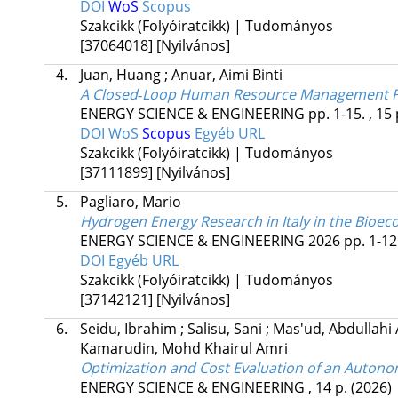
DOI
WoS
Scopus
Szakcikk (Folyóiratcikk) | Tudományos
[37064018]
[Nyilvános]
4.
Juan, Huang
;
Anuar, Aimi Binti
A Closed‐Loop Human Resource Management Fr
ENERGY SCIENCE & ENGINEERING
pp. 1-15. , 15
DOI
WoS
Scopus
Egyéb URL
Szakcikk (Folyóiratcikk) | Tudományos
[37111899]
[Nyilvános]
5.
Pagliaro, Mario
Hydrogen Energy Research in Italy in the Bioe
ENERGY SCIENCE & ENGINEERING
2026
pp. 1-12
DOI
Egyéb URL
Szakcikk (Folyóiratcikk) | Tudományos
[37142121]
[Nyilvános]
6.
Seidu, Ibrahim
;
Salisu, Sani
;
Mas'ud, Abdullahi
Kamarudin, Mohd Khairul Amri
Optimization and Cost Evaluation of an Autonom
ENERGY SCIENCE & ENGINEERING
, 14 p.
(2026)