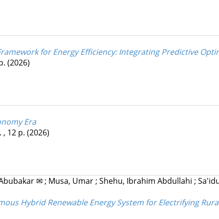
amework for Energy Efficiency
: Integrating Predictive Op
 p.
(2026)
conomy Era
. , 12 p.
(2026)
 Abubakar ✉
;
Musa, Umar
;
Shehu, Ibrahim Abdullahi
;
Sa'id
ous Hybrid Renewable Energy System for Electrifying Rural