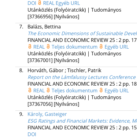
DOI
REAL
Egyéb URL
Utánközlés (Folyóiratcikk) | Tudományos
[37366956]
[Nyilvános]
7.
Balázs, Bettina
The Economic Dimensions of Sustainable Dev
FINANCIAL AND ECONOMIC REVIEW
25
:
2
pp. 17
REAL
Teljes dokumentum
Egyéb URL
Utánközlés (Folyóiratcikk) | Tudományos
[37367001]
[Nyilvános]
8.
Horváth, Gábor
;
Tischler, Patrik
Report on the Lámfalussy Lectures Conference
FINANCIAL AND ECONOMIC REVIEW
25
:
2
pp. 18
REAL
Teljes dokumentum
Egyéb URL
Utánközlés (Folyóiratcikk) | Tudományos
[37367056]
[Nyilvános]
9.
Károly, Gasteiger
ESG Ratings and Financial Markets: Evidence, 
FINANCIAL AND ECONOMIC REVIEW
25
:
2
pp. 15
DOI