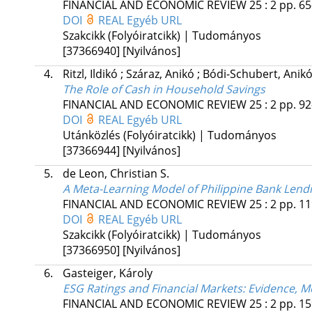
FINANCIAL AND ECONOMIC REVIEW
25
:
2
pp. 65
DOI
REAL
Egyéb URL
Szakcikk (Folyóiratcikk) | Tudományos
[37366940]
[Nyilvános]
4.
Ritzl, Ildikó
;
Száraz, Anikó
;
Bódi-Schubert, Anik
The Role of Cash in Household Savings
FINANCIAL AND ECONOMIC REVIEW
25
:
2
pp. 92
DOI
REAL
Egyéb URL
Utánközlés (Folyóiratcikk) | Tudományos
[37366944]
[Nyilvános]
5.
de Leon, Christian S.
A Meta-Learning Model of Philippine Bank Lend
FINANCIAL AND ECONOMIC REVIEW
25
:
2
pp. 11
DOI
REAL
Egyéb URL
Szakcikk (Folyóiratcikk) | Tudományos
[37366950]
[Nyilvános]
6.
Gasteiger, Károly
ESG Ratings and Financial Markets: Evidence, 
FINANCIAL AND ECONOMIC REVIEW
25
:
2
pp. 15