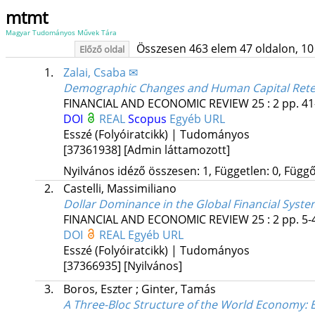
mtmt
Magyar Tudományos Művek Tára
Összesen 463 elem 47 oldalon, 10 li
Előző oldal
1.
Zalai, Csaba ✉
Demographic Changes and Human Capital Reten
FINANCIAL AND ECONOMIC REVIEW
25
:
2
pp. 41
DOI
REAL
Scopus
Egyéb URL
Esszé (Folyóiratcikk) | Tudományos
[37361938]
[Admin láttamozott]
Nyilvános idéző összesen: 1, Független: 0, Függő:
2.
Castelli, Massimiliano
Dollar Dominance in the Global Financial Syste
FINANCIAL AND ECONOMIC REVIEW
25
:
2
pp. 5-
DOI
REAL
Egyéb URL
Esszé (Folyóiratcikk) | Tudományos
[37366935]
[Nyilvános]
3.
Boros, Eszter
;
Ginter, Tamás
A Three-Bloc Structure of the World Economy: E