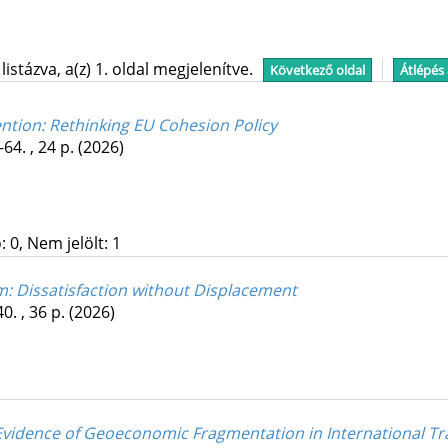
stázva, a(z) 1. oldal megjelenítve.
Következő oldal
Átlépés
tion: Rethinking EU Cohesion Policy
-64. , 24 p.
(2026)
 0, Nem jelölt: 1
m: Dissatisfaction without Displacement
40. , 36 p.
(2026)
vidence of Geoeconomic Fragmentation in International Trad