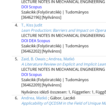
LECTURE NOTES IN MECHANICAL ENGINEERING
DOI
Scopus
Szakcikk (Folyóiratcikk) | Tudományos
[36462196]
[Nyilvános]
4.
T., Kiss Judit
Lean Production: Barriers and Impact on Oper
LECTURE NOTES IN MECHANICAL ENGINEERING
DOI
DEA
Scopus
Szakcikk (Folyóiratcikk) | Tudományos
[36462202]
[Nyilvános]
5.
Zaid, B. Owais
;
Andrea, Matkó
A Literature Review on Explicit and Implicit Le
LECTURE NOTES IN MECHANICAL ENGINEERING
DOI
Scopus
Szakcikk (Folyóiratcikk) | Tudományos
[36462209]
[Nyilvános]
Nyilvános idéző összesen: 1, Független: 1, Függő:
6.
Andrea, Matkó
;
Gábor, Laczkó
Applicability of QCDSM in the Field of Unique 