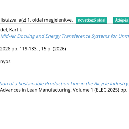
stázva, a(z) 1. oldal megjelenítve.
Következő oldal
Átlépés
del, Kartik
r Mid-Air Docking and Energy Transference Systems for Unma
2026
pp. 119-133. , 15 p.
(2026)
ányos
 of a Sustainable Production Line in the Bicycle Industry:
Advances in Lean Manufacturing, Volume 1 (ELEC 2025)
pp. 