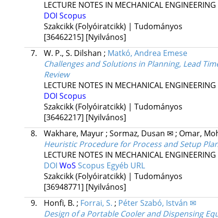
LECTURE NOTES IN MECHANICAL ENGINEERING
DOI
Scopus
Szakcikk (Folyóiratcikk) | Tudományos
[36462215]
[Nyilvános]
7.
W. P., S. Dilshan
;
Matkó, Andrea Emese
Challenges and Solutions in Planning, Lead Tim
Review
LECTURE NOTES IN MECHANICAL ENGINEERING
DOI
Scopus
Szakcikk (Folyóiratcikk) | Tudományos
[36462217]
[Nyilvános]
8.
Wakhare, Mayur
;
Sormaz, Dusan ✉
;
Omar, Mo
Heuristic Procedure for Process and Setup Pla
LECTURE NOTES IN MECHANICAL ENGINEERING
DOI
WoS
Scopus
Egyéb URL
Szakcikk (Folyóiratcikk) | Tudományos
[36948771]
[Nyilvános]
9.
Honfi, B.
;
Forrai, S.
;
Péter Szabó, István ✉
Design of a Portable Cooler and Dispensing Eq