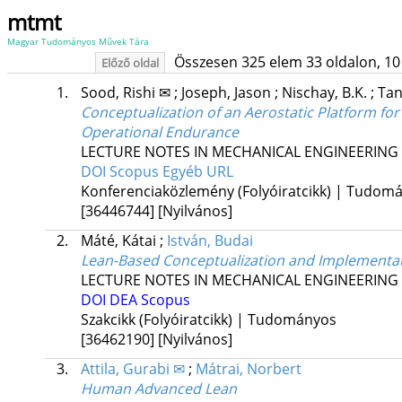
mtmt
Magyar Tudományos Művek Tára
Összesen 325 elem 33 oldalon, 10 li
Előző oldal
1.
Sood, Rishi ✉
;
Joseph, Jason
;
Nischay, B.K.
;
Tan
Conceptualization of an Aerostatic Platform fo
Operational Endurance
LECTURE NOTES IN MECHANICAL ENGINEERING
DOI
Scopus
Egyéb URL
Konferenciaközlemény (Folyóiratcikk) | Tudom
[36446744]
[Nyilvános]
2.
Máté, Kátai
;
István, Budai
Lean-Based Conceptualization and Implementation
LECTURE NOTES IN MECHANICAL ENGINEERING
DOI
DEA
Scopus
Szakcikk (Folyóiratcikk) | Tudományos
[36462190]
[Nyilvános]
3.
Attila, Gurabi ✉
;
Mátrai, Norbert
Human Advanced Lean