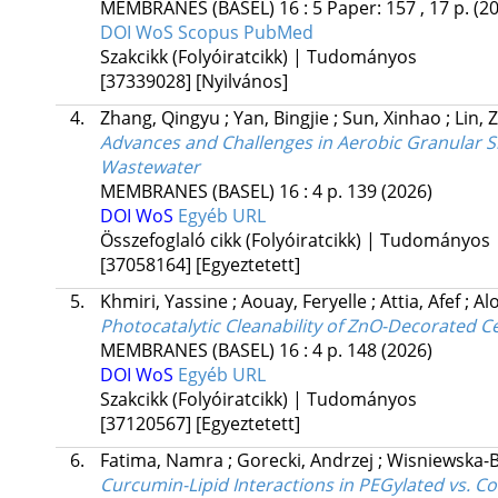
MEMBRANES (BASEL)
16
:
5
Paper: 157 , 17 p.
(2
DOI
WoS
Scopus
PubMed
Szakcikk (Folyóiratcikk) | Tudományos
[37339028]
[Nyilvános]
4.
Zhang, Qingyu
;
Yan, Bingjie
;
Sun, Xinhao
;
Lin,
Advances and Challenges in Aerobic Granular S
Wastewater
MEMBRANES (BASEL)
16
:
4
p. 139
(2026)
DOI
WoS
Egyéb URL
Összefoglaló cikk (Folyóiratcikk) | Tudományos
[37058164]
[Egyeztetett]
5.
Khmiri, Yassine
;
Aouay, Feryelle
;
Attia, Afef
;
Al
Photocatalytic Cleanability of ZnO-Decorated
MEMBRANES (BASEL)
16
:
4
p. 148
(2026)
DOI
WoS
Egyéb URL
Szakcikk (Folyóiratcikk) | Tudományos
[37120567]
[Egyeztetett]
6.
Fatima, Namra
;
Gorecki, Andrzej
;
Wisniewska-B
Curcumin-Lipid Interactions in PEGylated vs. 