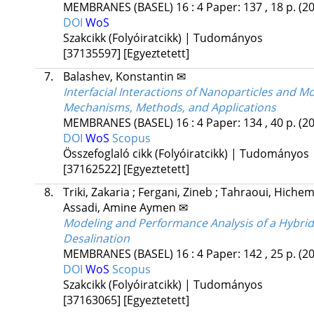
MEMBRANES (BASEL)
16
:
4
Paper: 137 , 18 p.
(2
DOI
WoS
Szakcikk (Folyóiratcikk) | Tudományos
[37135597]
[Egyeztetett]
7.
Balashev, Konstantin ✉
Interfacial Interactions of Nanoparticles and
Mechanisms, Methods, and Applications
MEMBRANES (BASEL)
16
:
4
Paper: 134 , 40 p.
(2
DOI
WoS
Scopus
Összefoglaló cikk (Folyóiratcikk) | Tudományos
[37162522]
[Egyeztetett]
8.
Triki, Zakaria
;
Fergani, Zineb
;
Tahraoui, Hiche
Assadi, Amine Aymen ✉
Modeling and Performance Analysis of a Hybri
Desalination
MEMBRANES (BASEL)
16
:
4
Paper: 142 , 25 p.
(2
DOI
WoS
Scopus
Szakcikk (Folyóiratcikk) | Tudományos
[37163065]
[Egyeztetett]