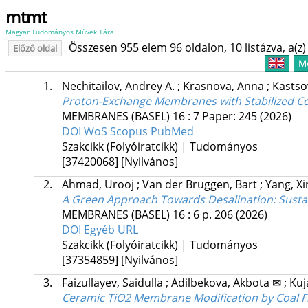
mtmt
Magyar Tudományos Művek Tára
Összesen 955 elem 96 oldalon, 10 listázva, a(z) 
Előző oldal
Me
1.
Nechitailov, Andrey A.
;
Krasnova, Anna
;
Kastso
Proton-Exchange Membranes with Stabilized Co
MEMBRANES (BASEL)
16
:
7
Paper: 245
(2026)
DOI
WoS
Scopus
PubMed
Szakcikk (Folyóiratcikk) | Tudományos
[37420068]
[Nyilvános]
2.
Ahmad, Urooj
;
Van der Bruggen, Bart
;
Yang, Xi
A Green Approach Towards Desalination: Sustai
MEMBRANES (BASEL)
16
:
6
p. 206
(2026)
DOI
Egyéb URL
Szakcikk (Folyóiratcikk) | Tudományos
[37354859]
[Nyilvános]
3.
Faizullayev, Saidulla
;
Adilbekova, Akbota ✉
;
Kuj
Ceramic TiO2 Membrane Modification by Coal Fly