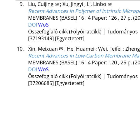
9.
Liu, Cuijing ✉
;
Xu, Jingyi
;
Li, Linbo ✉
Recent Advances in Polymer of Intrinsic Microp
MEMBRANES (BASEL)
16
:
4
Paper: 126 , 27 p.
(2
DOI
WoS
Összefoglaló cikk (Folyóiratcikk) | Tudományos
[37193149]
[Egyeztetett]
10.
Xin, Meixuan ✉
;
He, Huamei
;
Wei, Feifei
;
Zheng
Recent Advances in Low-Carbon Membrane Mater
MEMBRANES (BASEL)
16
:
4
Paper: 120 , 25 p.
(2
DOI
WoS
Összefoglaló cikk (Folyóiratcikk) | Tudományos
[37206685]
[Egyeztetett]