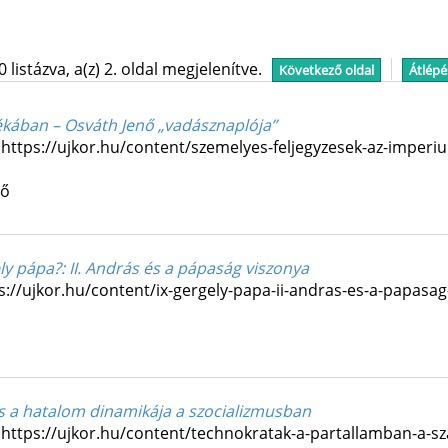
istázva, a(z) 2. oldal megjelenítve.
Következő oldal
Átlépé
ékában – Osváth Jenő „vadásznaplója”
 https://ujkor.hu/content/szemelyes-feljegyzesek-az-imper
tő
ely pápa?
: II. András és a pápaság viszonya
ps://ujkor.hu/content/ix-gergely-papa-ii-andras-es-a-papasa
s a hatalom dinamikája a szocializmusban
 https://ujkor.hu/content/technokratak-a-partallamban-a-s