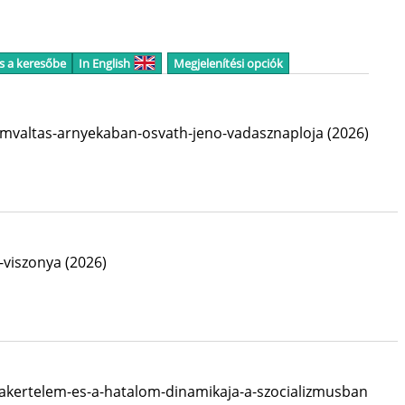
s a keresőbe
In English
Megjelenítési opciók
iumvaltas-arnyekaban-osvath-jeno-vadasznaploja
(2026)
g-viszonya
(2026)
zakertelem-es-a-hatalom-dinamikaja-a-szocializmusban