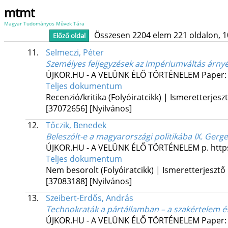
mtmt
Magyar Tudományos Művek Tára
Összesen 2204 elem 221 oldalon, 10 l
Előző oldal
11.
Selmeczi, Péter
Személyes feljegyzések az impériumváltás árny
ÚJKOR.HU - A VELÜNK ÉLŐ TÖRTÉNELEM
Paper:
Teljes dokumentum
Recenzió/kritika (Folyóiratcikk) | Ismeretterjesz
[37072656]
[Nyilvános]
12.
Tőczik, Benedek
Beleszólt-e a magyarországi politikába IX. Gerg
ÚJKOR.HU - A VELÜNK ÉLŐ TÖRTÉNELEM
p. htt
Teljes dokumentum
Nem besorolt (Folyóiratcikk) | Ismeretterjesztő
[37083188]
[Nyilvános]
13.
Szeibert-Erdős, András
Technokraták a pártállamban – a szakértelem é
ÚJKOR.HU - A VELÜNK ÉLŐ TÖRTÉNELEM
Paper: