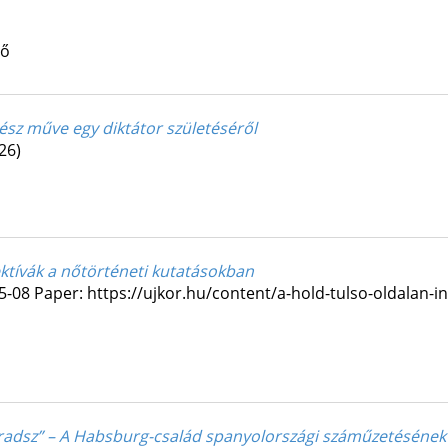
tő
ész műve egy diktátor születéséről
26)
pektívák a nőtörténeti kutatásokban
5-08
Paper: https://ujkor.hu/content/a-hold-tulso-oldalan-in
radsz” – A Habsburg-család spanyolországi száműzetésének 