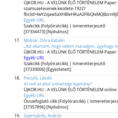
ÚJKOR.HU - A VELÜNK ÉLŐ TÖRTÉNELEM
Paper:
szamuzetesenek-kezdete-1922?
fbclid=IwY2xjawSaXHBleHRuA2FlbQIxMQBzcn
Egyéb URL
Szakcikk (Folyóiratcikk) | Ismeretterjesztő
[37334473]
[Nyilvános]
17.
Molnár, Dóra Katalin
„Azt akartam, hogy velem maradjon, úgyhogy m
ÚJKOR.HU - A VELÜNK ÉLŐ TÖRTÉNELEM
Paper:
Egyéb URL
Szakcikk (Folyóiratcikk) | Ismeretterjesztő
[37339006]
[Egyeztetett]
18.
Pecsők, László
Ki volt az első szövetségi kapitány?
ÚJKOR.HU - A VELÜNK ÉLŐ TÖRTÉNELEM
online
Egyéb URL
Összefoglaló cikk (Folyóiratcikk) | Ismeretterjes
[37357896]
[Nyilvános]
19.
Gyertyánfy, András