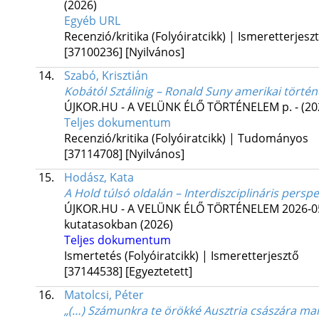
(2026)
Egyéb URL
Recenzió/kritika (Folyóiratcikk) | Ismeretterjesz
[37100236]
[Nyilvános]
14.
Szabó, Krisztián
Kobától Sztálinig – Ronald Suny amerikai történ
ÚJKOR.HU - A VELÜNK ÉLŐ TÖRTÉNELEM
p. -
(20
Teljes dokumentum
Recenzió/kritika (Folyóiratcikk) | Tudományos
[37114708]
[Nyilvános]
15.
Hodász, Kata
A Hold túlsó oldalán – Interdiszciplináris pers
ÚJKOR.HU - A VELÜNK ÉLŐ TÖRTÉNELEM
2026-0
kutatasokban
(2026)
Teljes dokumentum
Ismertetés (Folyóiratcikk) | Ismeretterjesztő
[37144538]
[Egyeztetett]
16.
Matolcsi, Péter
„(…) Számunkra te örökké Ausztria császára ma