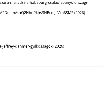
aszara-maradsz-a-habsburg-csalad-spanyolorszagi-
5lcA2DucmAsxQ2HhnPkhs3NBcmJLVca6SMS
(2026)
-jeffrey-dahmer-gyilkossagok
(2026)