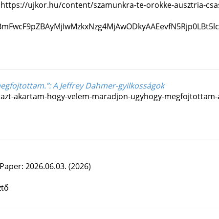
 https://ujkor.hu/content/szamunkra-te-orokke-ausztria-cs
RjBmFwcF9pZBAyMjIwMzkxNzg4MjAwODkyAAEevfN5Rjp0LBt
egfojtottam.”
: A Jeffrey Dahmer-gyilkosságok
 azt-akartam-hogy-velem-maradjon-ugyhogy-megfojtottam-a
Paper: 2026.06.03.
(2026)
ztő