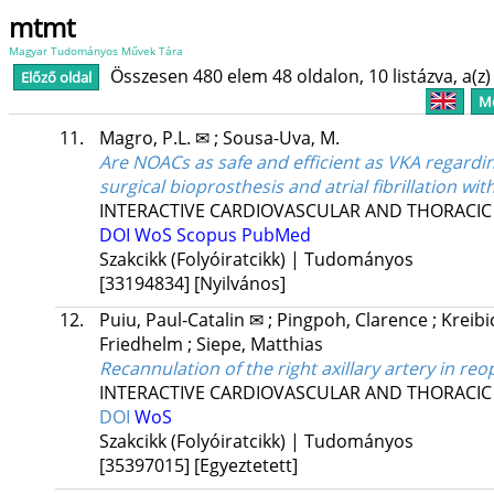
mtmt
Magyar Tudományos Művek Tára
Összesen 480 elem 48 oldalon, 10 listázva, a(z) 
Előző oldal
Me
11.
Magro, P.L. ✉
;
Sousa-Uva, M.
Are NOACs as safe and efficient as VKA regardi
surgical bioprosthesis and atrial fibrillation wi
INTERACTIVE CARDIOVASCULAR AND THORACIC
DOI
WoS
Scopus
PubMed
Szakcikk (Folyóiratcikk) | Tudományos
[33194834]
[Nyilvános]
12.
Puiu, Paul-Catalin ✉
;
Pingpoh, Clarence
;
Kreibi
Friedhelm
;
Siepe, Matthias
Recannulation of the right axillary artery in reo
INTERACTIVE CARDIOVASCULAR AND THORACIC
DOI
WoS
Szakcikk (Folyóiratcikk) | Tudományos
[35397015]
[Egyeztetett]