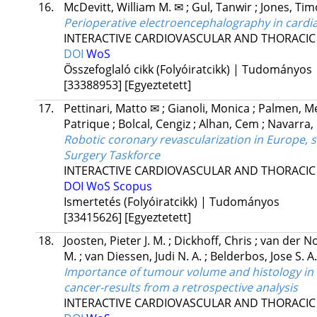
16.
McDevitt, William M. ✉
;
Gul, Tanwir
;
Jones, Tim
Perioperative electroencephalography in cardiac
INTERACTIVE CARDIOVASCULAR AND THORACIC
DOI
WoS
Összefoglaló cikk (Folyóiratcikk) | Tudományos
[33388953]
[Egyeztetett]
17.
Pettinari, Matto ✉
;
Gianoli, Monica
;
Palmen, M
Patrique
;
Bolcal, Cengiz
;
Alhan, Cem
;
Navarra,
Robotic coronary revascularization in Europe, 
Surgery Taskforce
INTERACTIVE CARDIOVASCULAR AND THORACIC
DOI
WoS
Scopus
Ismertetés (Folyóiratcikk) | Tudományos
[33415626]
[Egyeztetett]
18.
Joosten, Pieter J. M.
;
Dickhoff, Chris
;
van der No
M.
;
van Diessen, Judi N. A.
;
Belderbos, Jose S. A
Importance of tumour volume and histology in tr
cancer-results from a retrospective analysis
INTERACTIVE CARDIOVASCULAR AND THORACIC