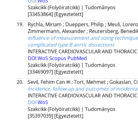
DOI
WoS
Szakcikk (Folyóiratcikk) | Tudományos
[33453864]
[Egyeztetett]
19.
Rychla, Miriam
;
Dueppers, Philip
;
Meuli, Loren
Zimmermann, Alexander
;
Reutersberg, Benedi
Influence of measurement and sizing techniques
complicated type B aortic dissections
INTERACTIVE CARDIOVASCULAR AND THORACIC
DOI
WoS
Scopus
PubMed
Szakcikk (Folyóiratcikk) | Tudományos
[33469097]
[Egyeztetett]
20.
Sevil, Fehim Can ✉
;
Tort, Mehmet
;
Gokaslan, 
Incidence, follow-up and outcomes of inciden
INTERACTIVE CARDIOVASCULAR AND THORACIC
DOI
WoS
Szakcikk (Folyóiratcikk) | Tudományos
[35397039]
[Egyeztetett]