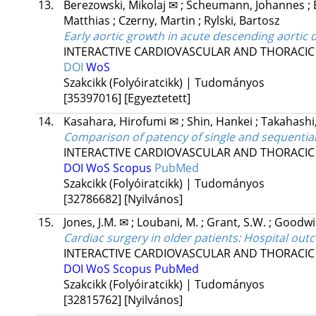
13.
Berezowski, Mikolaj ✉
;
Scheumann, Johannes
;
Matthias
;
Czerny, Martin
;
Rylski, Bartosz
Early aortic growth in acute descending aortic 
INTERACTIVE CARDIOVASCULAR AND THORACIC
DOI
WoS
Szakcikk (Folyóiratcikk) | Tudományos
[35397016]
[Egyeztetett]
14.
Kasahara, Hirofumi ✉
;
Shin, Hankei
;
Takahashi
Comparison of patency of single and sequential 
INTERACTIVE CARDIOVASCULAR AND THORACIC
DOI
WoS
Scopus
PubMed
Szakcikk (Folyóiratcikk) | Tudományos
[32786682]
[Nyilvános]
15.
Jones, J.M. ✉
;
Loubani, M.
;
Grant, S.W.
;
Goodwin
Cardiac surgery in older patients: Hospital ou
INTERACTIVE CARDIOVASCULAR AND THORACIC
DOI
WoS
Scopus
PubMed
Szakcikk (Folyóiratcikk) | Tudományos
[32815762]
[Nyilvános]