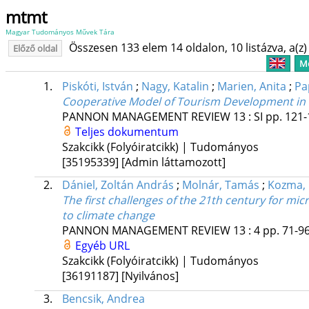
mtmt
Magyar Tudományos Művek Tára
Összesen 133 elem 14 oldalon, 10 listázva, a(z) 
Előző oldal
Me
1.
Piskóti, István
;
Nagy, Katalin
;
Marien, Anita
;
Pa
Cooperative Model of Tourism Development in 
PANNON MANAGEMENT REVIEW
13
:
SI
pp. 121-
Teljes dokumentum
Szakcikk (Folyóiratcikk) | Tudományos
[35195339]
[Admin láttamozott]
2.
Dániel, Zoltán András
;
Molnár, Tamás
;
Kozma, 
The first challenges of the 21th century for m
to climate change
PANNON MANAGEMENT REVIEW
13
:
4
pp. 71-96
Egyéb URL
Szakcikk (Folyóiratcikk) | Tudományos
[36191187]
[Nyilvános]
3.
Bencsik, Andrea