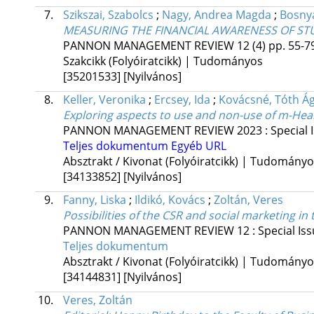
7.
Szikszai, Szabolcs
;
Nagy, Andrea Magda
;
Bosnyá
MEASURING THE FINANCIAL AWARENESS OF ST
PANNON MANAGEMENT REVIEW
12 (4)
pp. 55-79
Szakcikk (Folyóiratcikk) | Tudományos
[35201533]
[Nyilvános]
8.
Keller, Veronika
;
Ercsey, Ida
;
Kovácsné, Tóth Á
Exploring aspects to use and non-use of m-Hea
PANNON MANAGEMENT REVIEW
2023
:
Special I
Teljes dokumentum
Egyéb URL
Absztrakt / Kivonat (Folyóiratcikk) | Tudomány
[34133852]
[Nyilvános]
9.
Fanny, Liska
;
Ildikó, Kovács
;
Zoltán, Veres
Possibilities of the CSR and social marketing in
PANNON MANAGEMENT REVIEW
12
:
Special Is
Teljes dokumentum
Absztrakt / Kivonat (Folyóiratcikk) | Tudomány
[34144831]
[Nyilvános]
10.
Veres, Zoltán