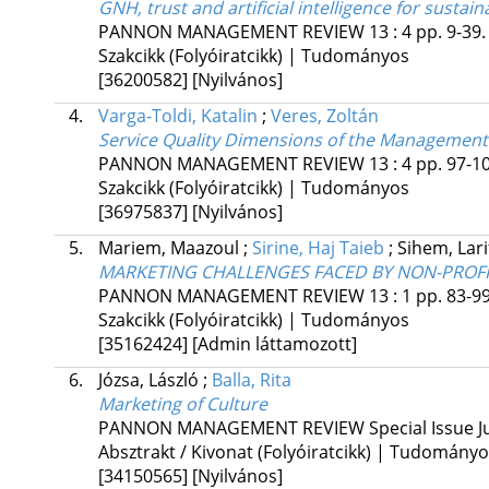
GNH, trust and artificial intelligence for susta
PANNON MANAGEMENT REVIEW
13
:
4
pp. 9-39.
Szakcikk (Folyóiratcikk) | Tudományos
[36200582]
[Nyilvános]
4.
Varga-Toldi, Katalin
;
Veres, Zoltán
Service Quality Dimensions of the Management
PANNON MANAGEMENT REVIEW
13
:
4
pp. 97-10
Szakcikk (Folyóiratcikk) | Tudományos
[36975837]
[Nyilvános]
5.
Mariem, Maazoul
;
Sirine, Haj Taieb
;
Sihem, Lari
MARKETING CHALLENGES FACED BY NON-PROFIT
PANNON MANAGEMENT REVIEW
13
:
1
pp. 83-99
Szakcikk (Folyóiratcikk) | Tudományos
[35162424]
[Admin láttamozott]
6.
Józsa, László
;
Balla, Rita
Marketing of Culture
PANNON MANAGEMENT REVIEW
Special Issue J
Absztrakt / Kivonat (Folyóiratcikk) | Tudomány
[34150565]
[Nyilvános]