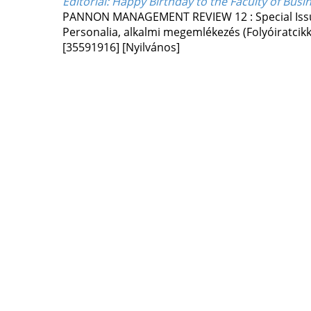
Editorial: Happy Birthday to the Faculty of Bu
PANNON MANAGEMENT REVIEW
12
:
Special Is
Personalia, alkalmi megemlékezés (Folyóiratci
[35591916]
[Nyilvános]