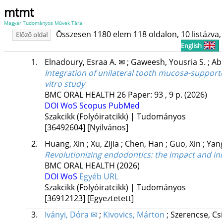
mtmt
Magyar Tudományos Művek Tára
Összesen 1180 elem 118 oldalon, 10 listázva, 
Előző oldal
English
1.
Elnadoury, Esraa A. ✉
;
Gaweesh, Yousria S.
;
Ab
Integration of unilateral tooth mucosa-supporte
vitro study
BMC ORAL HEALTH
26
Paper: 93 , 9 p.
(2026)
DOI
WoS
Scopus
PubMed
Szakcikk (Folyóiratcikk) | Tudományos
[36492604]
[Nyilvános]
2.
Huang, Xin
;
Xu, Zijia
;
Chen, Han
;
Guo, Xin
;
Yan
Revolutionizing endodontics: the impact and inno
BMC ORAL HEALTH
(2026)
DOI
WoS
Egyéb URL
Szakcikk (Folyóiratcikk) | Tudományos
[36912123]
[Egyeztetett]
3.
Iványi, Dóra ✉
;
Kivovics, Márton
;
Szerencse, Cs