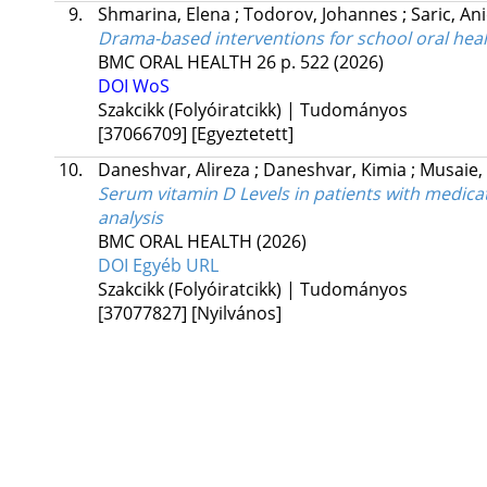
9.
Shmarina, Elena
;
Todorov, Johannes
;
Saric, An
Drama-based interventions for school oral hea
BMC ORAL HEALTH
26
p. 522
(2026)
DOI
WoS
Szakcikk (Folyóiratcikk) | Tudományos
[37066709]
[Egyeztetett]
10.
Daneshvar, Alireza
;
Daneshvar, Kimia
;
Musaie,
Serum vitamin D Levels in patients with medicat
analysis
BMC ORAL HEALTH
(2026)
DOI
Egyéb URL
Szakcikk (Folyóiratcikk) | Tudományos
[37077827]
[Nyilvános]