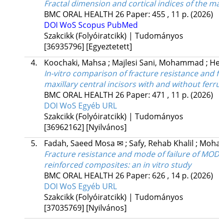
Fractal dimension and cortical indices of the 
BMC ORAL HEALTH
26
Paper: 455 , 11 p.
(2026)
DOI
WoS
Scopus
PubMed
Szakcikk (Folyóiratcikk) | Tudományos
[36935796]
[Egyeztetett]
4.
Koochaki, Mahsa
;
Majlesi Sani, Mohammad
;
He
In-vitro comparison of fracture resistance and 
maxillary central incisors with and without ferr
BMC ORAL HEALTH
26
Paper: 471 , 11 p.
(2026)
DOI
WoS
Egyéb URL
Szakcikk (Folyóiratcikk) | Tudományos
[36962162]
[Nyilvános]
5.
Fadah, Saeed Mosa ✉
;
Safy, Rehab Khalil
;
Moha
Fracture resistance and mode of failure of MOD 
reinforced composites: an in vitro study
BMC ORAL HEALTH
26
Paper: 626 , 14 p.
(2026)
DOI
WoS
Egyéb URL
Szakcikk (Folyóiratcikk) | Tudományos
[37035769]
[Nyilvános]