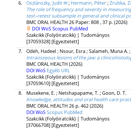
6.
Oszlánszky, Judit ✉
;
Hermann, Péter
;
Zrubka, 
The role of frequency and severity in measuring o
test–retest subsample in general and clinical p
BMC ORAL HEALTH
26
Paper: 808 , 37 p.
(2026)
DOI
WoS
Scopus
PubMed
Szakcikk (Folyóiratcikk) | Tudományos
[37059328]
[Egyeztetett]
7.
Odeh, Hadeel
;
Nsour, Esra
;
Salameh, Muna A.
Intraosseous lesions of the jaw: a clinicohistolo
BMC ORAL HEALTH
(2026)
DOI
WoS
Egyéb URL
Szakcikk (Folyóiratcikk) | Tudományos
[37059610]
[Egyeztetett]
8.
Musekene, E.
;
Netshapapame, T.
;
Goon, D. T.
Knowledge, attitudes and oral health care practi
BMC ORAL HEALTH
26
p. 462
(2026)
DOI
WoS
Scopus
PubMed
Szakcikk (Folyóiratcikk) | Tudományos
[37066708]
[Egyeztetett]